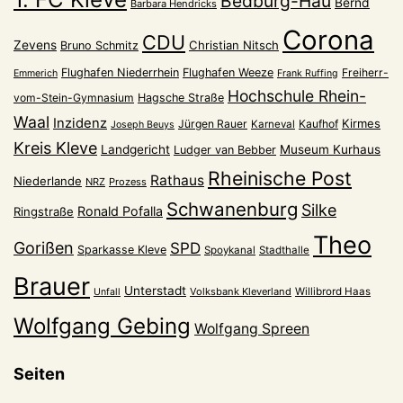
Bedburg-Hau
Bernd
Barbara Hendricks
Corona
CDU
Zevens
Christian Nitsch
Bruno Schmitz
Flughafen Niederrhein
Flughafen Weeze
Freiherr-
Emmerich
Frank Ruffing
Hochschule Rhein-
vom-Stein-Gymnasium
Hagsche Straße
Waal
Inzidenz
Kirmes
Jürgen Rauer
Kaufhof
Karneval
Joseph Beuys
Kreis Kleve
Landgericht
Museum Kurhaus
Ludger van Bebber
Rheinische Post
Rathaus
Niederlande
NRZ
Prozess
Schwanenburg
Silke
Ronald Pofalla
Ringstraße
Theo
Gorißen
SPD
Sparkasse Kleve
Spoykanal
Stadthalle
Brauer
Unterstadt
Volksbank Kleverland
Willibrord Haas
Unfall
Wolfgang Gebing
Wolfgang Spreen
Seiten