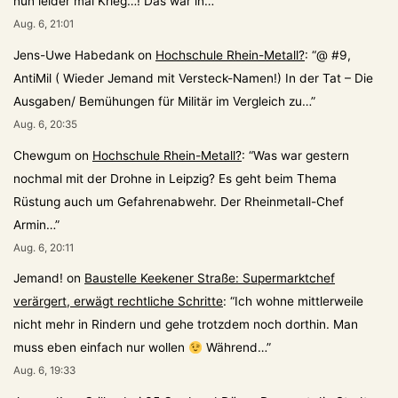
nun leider mal Krieg…! Das war in…
”
Aug. 6, 21:01
Jens-Uwe Habedank
on
Hochschule Rhein-Metall?
: “
@ #9,
AntiMil ( Wieder Jemand mit Versteck-Namen!) In der Tat – Die
Ausgaben/ Bemühungen für Militär im Vergleich zu…
”
Aug. 6, 20:35
Chewgum
on
Hochschule Rhein-Metall?
: “
Was war gestern
nochmal mit der Drohne in Leipzig? Es geht beim Thema
Rüstung auch um Gefahrenabwehr. Der Rheinmetall-Chef
Armin…
”
Aug. 6, 20:11
Jemand!
on
Baustelle Keekener Straße: Supermarktchef
verärgert, erwägt rechtliche Schritte
: “
Ich wohne mittlerweile
nicht mehr in Rindern und gehe trotzdem noch dorthin. Man
muss eben einfach nur wollen
Während…
”
Aug. 6, 19:33