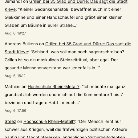
Jemand!
on
Grillen bei 35 Grad und Dürre: Das sagt die Stadt
Kleve
: “
Kleiner Gedankenanstoß: bewaffnet euch mit einer
Gießkanne und einer Handschaufel und gräbt einen kleinen
Graben um Bäume in eurer Straße…
”
Aug. 6, 19:27
Andreas Bulkens
on
Grillen bei 35 Grad und Dürre: Das sagt die
Stadt Kleve
: “
Schland, was soll man noch sagen/schreiben?
Grillen ist so ein maskulines Steinzeitritual, aber egal. Der
gesunde Menschenverstand war jedenfalls in…
”
Aug. 6, 18:12
Mathias
on
Hochschule Rhein-Metall?
: “
Ich möchte mal ganz
grundsätzlich werden und mich auf die Kommentare 1 bis 7
beziehen und fragen: Habt ihr euch…
”
Aug. 6, 17:56
Steez
on
Hochschule Rhein-Metall?
: “
Der Mensch lernt nur
schwer aus Kriegen, weil die frafwürdigen politischen Akteure
häufig von Machtinteressen, angeblichen Sicherheitsdenken