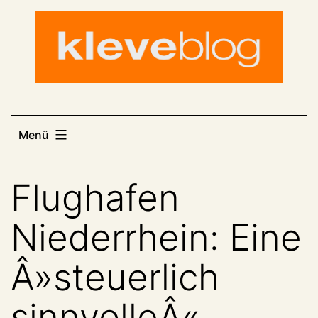
Zum
Inhalt
springen
Menü
Flughafen
Niederrhein: Eine
Â»steuerlich
sinnvolleÂ«