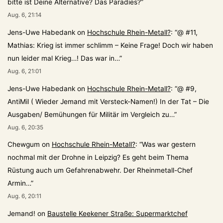
bitte ist Deine Alternative? Das Paradies?
”
Aug. 6, 21:14
Jens-Uwe Habedank
on
Hochschule Rhein-Metall?
: “
@ #11,
Mathias: Krieg ist immer schlimm – Keine Frage! Doch wir haben
nun leider mal Krieg…! Das war in…
”
Aug. 6, 21:01
Jens-Uwe Habedank
on
Hochschule Rhein-Metall?
: “
@ #9,
AntiMil ( Wieder Jemand mit Versteck-Namen!) In der Tat – Die
Ausgaben/ Bemühungen für Militär im Vergleich zu…
”
Aug. 6, 20:35
Chewgum
on
Hochschule Rhein-Metall?
: “
Was war gestern
nochmal mit der Drohne in Leipzig? Es geht beim Thema
Rüstung auch um Gefahrenabwehr. Der Rheinmetall-Chef
Armin…
”
Aug. 6, 20:11
Jemand!
on
Baustelle Keekener Straße: Supermarktchef