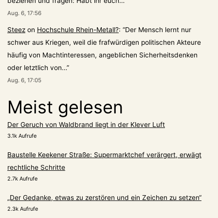
beziehen und fragen: Habt ihr euch…
”
Aug. 6, 17:56
Steez
on
Hochschule Rhein-Metall?
: “
Der Mensch lernt nur
schwer aus Kriegen, weil die frafwürdigen politischen Akteure
häufig von Machtinteressen, angeblichen Sicherheitsdenken
oder letztlich von…
”
Aug. 6, 17:05
Meist gelesen
Der Geruch von Waldbrand liegt in der Klever Luft
3.1k Aufrufe
Baustelle Keekener Straße: Supermarktchef verärgert, erwägt
rechtliche Schritte
2.7k Aufrufe
„Der Gedanke, etwas zu zerstören und ein Zeichen zu setzen“
2.3k Aufrufe