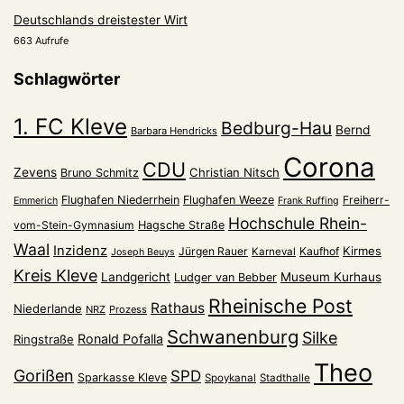
Deutschlands dreistester Wirt
663 Aufrufe
Schlagwörter
1. FC Kleve
Bedburg-Hau
Bernd
Barbara Hendricks
Corona
CDU
Zevens
Christian Nitsch
Bruno Schmitz
Flughafen Niederrhein
Flughafen Weeze
Freiherr-
Emmerich
Frank Ruffing
Hochschule Rhein-
vom-Stein-Gymnasium
Hagsche Straße
Waal
Inzidenz
Kirmes
Jürgen Rauer
Kaufhof
Karneval
Joseph Beuys
Kreis Kleve
Landgericht
Museum Kurhaus
Ludger van Bebber
Rheinische Post
Rathaus
Niederlande
NRZ
Prozess
Schwanenburg
Silke
Ronald Pofalla
Ringstraße
Theo
Gorißen
SPD
Sparkasse Kleve
Spoykanal
Stadthalle