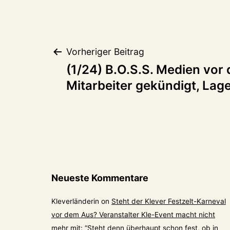
Beitragsnaviga
Vorheriger Beitrag
(1/24) B.O.S.S. Medien vor 
Mitarbeiter gekündigt, Lage
Neueste Kommentare
Kleverländerin
on
Steht der Klever Festzelt-Karneval
vor dem Aus? Veranstalter Kle-Event macht nicht
mehr mit
: “
Steht denn überhaupt schon fest, ob in