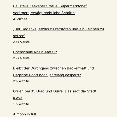
Baustelle Keekener Straße: Supermarktchef
verärgert, erwägt rechtliche Schritte
3k Aufrufe
„Der Gedanke, etwas zu zerstören und ein Zeichen zu
setzen“
2.4k Aufrufe
Hochschule Rhein-Metall?
2.2k Aufrufe
Bleibt der Durchgang zwischen Backermatt und
Hagsche Poort noch jahrelang gesperrt?
2.1k Aufrufe
Grillen bei 35 Grad und Dürre: Das sagt die Stadt
Kleve
1.7k Aufrufe
A moon in full