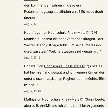
den kommenden Jahren in Kleve ein
Rosenmontagszug stattfinden wird? Es muss doch
überall…
”
Aug. 7, 17:19
Nachfragen
on
Hochschule Rhein-Metall?
: “
@41
Mathias Zunächst ein paar Verständnisfragen. „der
Westen ständig Kriege führt, um seine Interessen
durchzusetzen“ Welche Staaten sind genau mit…
”
Aug. 7, 17:12
Conan65
on
Hochschule Rhein-Metall?
: “
@ rd Das
hat hier niemand gesagt und ich kennen Keinen der
unter diesem russischen Regime leben möchte. Bitte
keinen…
”
Aug. 7, 15:48
Mathias
on
Hochschule Rhein-Metall?
: “
Sorry Leute,
aber z. B. AntiMil und ich schreiben hier Argumente