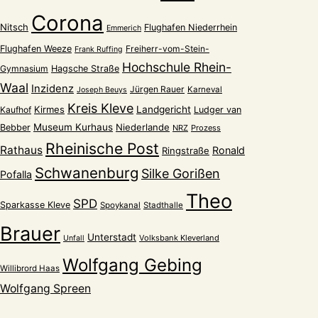
Corona
Nitsch
Flughafen Niederrhein
Emmerich
Flughafen Weeze
Freiherr-vom-Stein-
Frank Ruffing
Hochschule Rhein-
Gymnasium
Hagsche Straße
Waal
Inzidenz
Jürgen Rauer
Karneval
Joseph Beuys
Kreis Kleve
Kirmes
Landgericht
Kaufhof
Ludger van
Museum Kurhaus
Niederlande
Bebber
NRZ
Prozess
Rheinische Post
Rathaus
Ronald
Ringstraße
Schwanenburg
Silke Gorißen
Pofalla
Theo
SPD
Sparkasse Kleve
Spoykanal
Stadthalle
Brauer
Unterstadt
Volksbank Kleverland
Unfall
Wolfgang Gebing
Willibrord Haas
Wolfgang Spreen