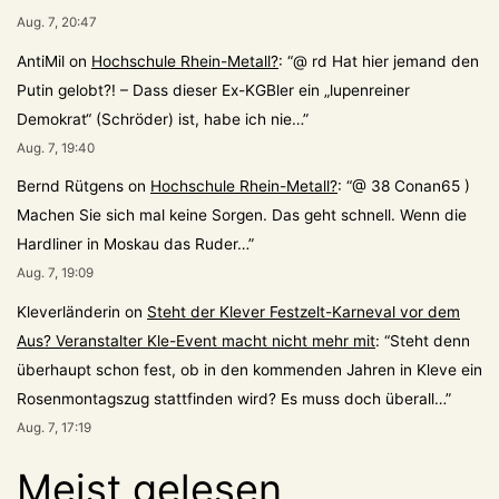
Aug. 7, 20:47
AntiMil
on
Hochschule Rhein-Metall?
: “
@ rd Hat hier jemand den
Putin gelobt?! – Dass dieser Ex-KGBler ein „lupenreiner
Demokrat“ (Schröder) ist, habe ich nie…
”
Aug. 7, 19:40
Bernd Rütgens
on
Hochschule Rhein-Metall?
: “
@ 38 Conan65 )
Machen Sie sich mal keine Sorgen. Das geht schnell. Wenn die
Hardliner in Moskau das Ruder…
”
Aug. 7, 19:09
Kleverländerin
on
Steht der Klever Festzelt-Karneval vor dem
Aus? Veranstalter Kle-Event macht nicht mehr mit
: “
Steht denn
überhaupt schon fest, ob in den kommenden Jahren in Kleve ein
Rosenmontagszug stattfinden wird? Es muss doch überall…
”
Aug. 7, 17:19
Meist gelesen