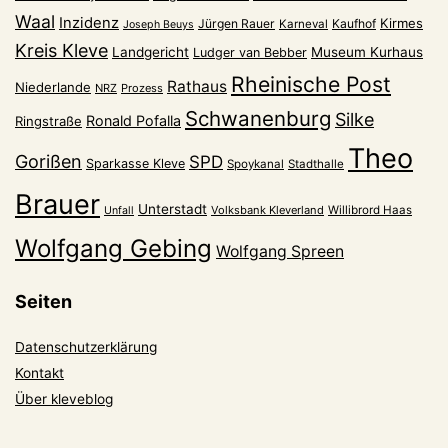
Waal
Inzidenz
Kirmes
Jürgen Rauer
Kaufhof
Karneval
Joseph Beuys
Kreis Kleve
Landgericht
Museum Kurhaus
Ludger van Bebber
Rheinische Post
Rathaus
Niederlande
NRZ
Prozess
Schwanenburg
Silke
Ronald Pofalla
Ringstraße
Theo
Gorißen
SPD
Sparkasse Kleve
Spoykanal
Stadthalle
Brauer
Unterstadt
Volksbank Kleverland
Willibrord Haas
Unfall
Wolfgang Gebing
Wolfgang Spreen
Seiten
Datenschutzerklärung
Kontakt
Über kleveblog