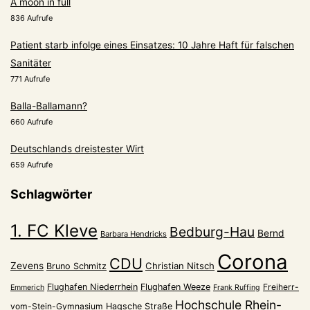
A moon in full
836 Aufrufe
Patient starb infolge eines Einsatzes: 10 Jahre Haft für falschen
Sanitäter
771 Aufrufe
Balla-Ballamann?
660 Aufrufe
Deutschlands dreistester Wirt
659 Aufrufe
Schlagwörter
1. FC Kleve
Bedburg-Hau
Bernd
Barbara Hendricks
Corona
CDU
Zevens
Christian Nitsch
Bruno Schmitz
Flughafen Niederrhein
Flughafen Weeze
Freiherr-
Emmerich
Frank Ruffing
Hochschule Rhein-
vom-Stein-Gymnasium
Hagsche Straße