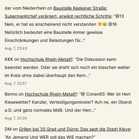
der vom Niederrhein
on
Baustelle Keekener Straße:
Supermarktchef verärgert, erwägt rechtliche Schritte
: “
@13
Nein, er hat es anscheinend nicht verstanden
@16
Natürlich bedeutet eine Baustelle immer gewisse
Einschränkungen und Belastungen für…
”
Aug. 7, 23:43
€€€
on
Hochschule Rhein-Metall?
: “
Die Diskussion kann
beendet werden. Oder sie dreht sich noch ein bisschen weiter
im Kreis ohne dabei überhaupt den Kern…
”
Aug. 7, 22:57
Benno
on
Hochschule Rhein-Metall?
: “
@ Conan65: Wer ist Herr
Kiesewetter? Kanzler, Verteidigungsminster? Ach ne, ein Oberst
a.D. und ganz normales MdB. Und der Herr…
”
Aug. 7, 22:29
DM
on
Grillen bei 35 Grad und Dürre: Das sagt die Stadt Kleve
:
“
An Jemand Und WER soll das WIE machen?
”