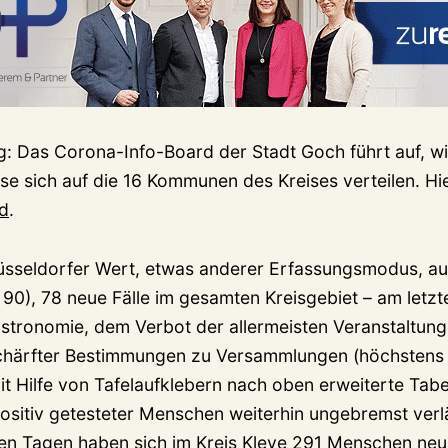
: Das Corona-Info-Board der Stadt Goch führt auf, wi
e sich auf die 16 Kommunen des Kreises verteilen. Hie
d
.
üsseldorfer Wert, etwas anderer Erfassungsmodus, auf
 90), 78 neue Fälle im gesamten Kreisgebiet – am letz
stronomie, dem Verbot der allermeisten Veranstaltun
schärfter Bestimmungen zu Versammlungen (höchstens
mit Hilfe von Tafelaufklebern nach oben erweiterte Tabe
positiv getesteter Menschen weiterhin ungebremst verlä
n Tagen haben sich im Kreis Kleve 291 Menschen neu in