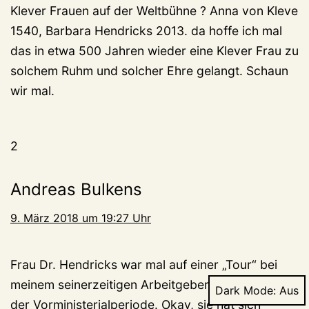
Klever Frauen auf der Weltbühne ? Anna von Kleve
1540, Barbara Hendricks 2013. da hoffe ich mal
das in etwa 500 Jahren wieder eine Klever Frau zu
solchem Ruhm und solcher Ehre gelangt. Schaun
wir mal.
2
Andreas Bulkens
9. März 2018 um 19:27 Uhr
Frau Dr. Hendricks war mal auf einer „Tour“ bei
meinem seinerzeitigen Arbeitgeber zu Gast – in
Dark Mode:
der Vorministerialperiode. Okay, sie hat sich