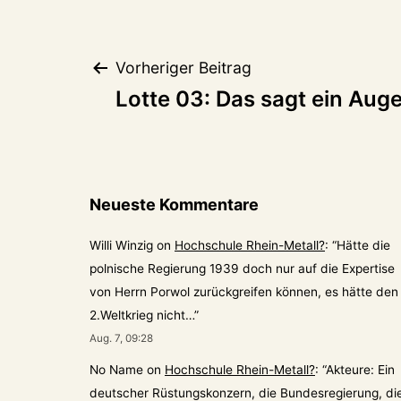
Beitragsnaviga
Vorheriger Beitrag
Lotte 03: Das sagt ein Au
Neueste Kommentare
Willi Winzig
on
Hochschule Rhein-Metall?
: “
Hätte die
polnische Regierung 1939 doch nur auf die Expertise
von Herrn Porwol zurückgreifen können, es hätte den
2.Weltkrieg nicht…
”
Aug. 7, 09:28
No Name
on
Hochschule Rhein-Metall?
: “
Akteure: Ein
deutscher Rüstungskonzern, die Bundesregierung, di