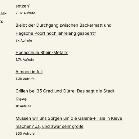
setzen“
all-
2.3k Aufrufe
ts
Bleibt der Durchgang zwischen Backermatt und
Hagsche Poort noch jahrelang gesperrt?
2k Aufrufe
Hochschule Rhein-Metall?
1.7k Aufrufe
A moon in full
1.3k Aufrufe
Grillen bei 35 Grad und Dürre: Das sagt die Stadt
Kleve
1k Aufrufe
Müssen wir uns Sorgen um die Galeria-Filiale in Kleve
machen? Ja, und zwar sehr große
835 Aufrufe