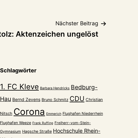
Nächster Beitrag
tolz: Aktenzeichen ungelöst
Schlagwörter
1. FC Kleve
Bedburg-
Barbara Hendricks
CDU
Hau
Bernd Zevens
Christian
Bruno Schmitz
Corona
Nitsch
Flughafen Niederrhein
Emmerich
Flughafen Weeze
Freiherr-vom-Stein-
Frank Ruffing
Hochschule Rhein-
Gymnasium
Hagsche Straße