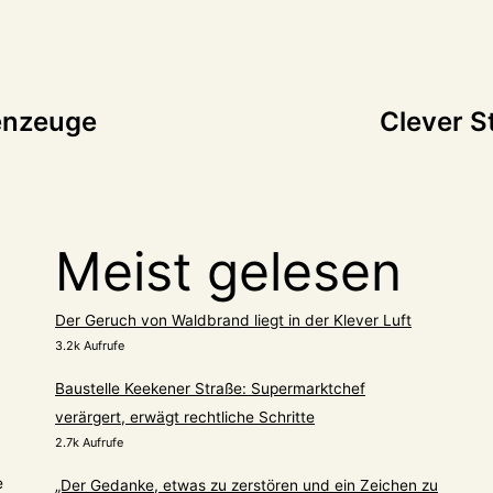
tion
genzeuge
Clever S
Meist gelesen
Der Geruch von Waldbrand liegt in der Klever Luft
3.2k Aufrufe
Baustelle Keekener Straße: Supermarktchef
verärgert, erwägt rechtliche Schritte
2.7k Aufrufe
e
„Der Gedanke, etwas zu zerstören und ein Zeichen zu