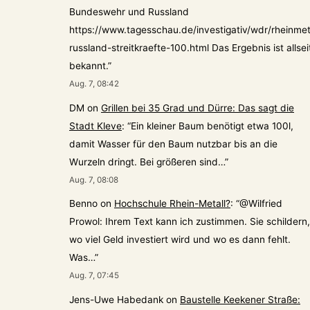
Bundeswehr und Russland
https://www.tagesschau.de/investigativ/wdr/rheinmet
russland-streitkraefte-100.html Das Ergebnis ist allsei
bekannt.
”
Aug. 7, 08:42
DM
on
Grillen bei 35 Grad und Dürre: Das sagt die
Stadt Kleve
: “
Ein kleiner Baum benötigt etwa 100l,
damit Wasser für den Baum nutzbar bis an die
Wurzeln dringt. Bei größeren sind…
”
Aug. 7, 08:08
Benno
on
Hochschule Rhein-Metall?
: “
@Wilfried
Prowol: Ihrem Text kann ich zustimmen. Sie schildern,
wo viel Geld investiert wird und wo es dann fehlt.
Was…
”
Aug. 7, 07:45
Jens-Uwe Habedank
on
Baustelle Keekener Straße: