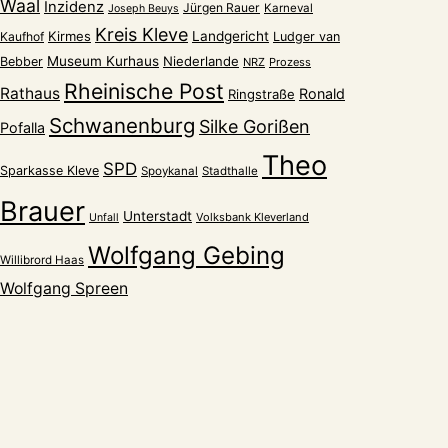
Waal
Inzidenz
Jürgen Rauer
Karneval
Joseph Beuys
Kreis Kleve
Kirmes
Landgericht
Kaufhof
Ludger van
Museum Kurhaus
Niederlande
Bebber
NRZ
Prozess
Rheinische Post
Rathaus
Ronald
Ringstraße
Schwanenburg
Silke Gorißen
Pofalla
Theo
SPD
Sparkasse Kleve
Spoykanal
Stadthalle
Brauer
Unterstadt
Volksbank Kleverland
Unfall
Wolfgang Gebing
Willibrord Haas
Wolfgang Spreen