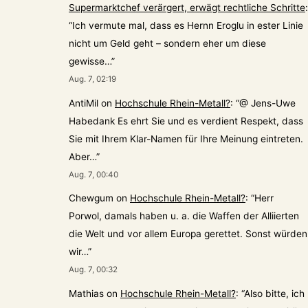
Supermarktchef verärgert, erwägt rechtliche Schritte
:
“
Ich vermute mal, dass es Hernn Eroglu in ester Linie
nicht um Geld geht – sondern eher um diese
gewisse…
”
Aug. 7, 02:19
AntiMil
on
Hochschule Rhein-Metall?
: “
@ Jens-Uwe
Habedank Es ehrt Sie und es verdient Respekt, dass
Sie mit Ihrem Klar-Namen für Ihre Meinung eintreten.
Aber…
”
Aug. 7, 00:40
Chewgum
on
Hochschule Rhein-Metall?
: “
Herr
Porwol, damals haben u. a. die Waffen der Alliierten
die Welt und vor allem Europa gerettet. Sonst würden
wir…
”
Aug. 7, 00:32
Mathias
on
Hochschule Rhein-Metall?
: “
Also bitte, ich