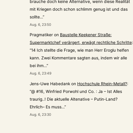
brauche doch keine Alternative, wenn diese Realität
mit Kriegen doch schon schlimm genug ist und das
sollte…
”
Aug. 6, 23:50
Pragmatiker
on
Baustelle Keekener Straße:
Supermarktchef verärgert, erwägt rechtliche Schritte
:
“
14 Ich stellte die Frage, wie man Herr Eroglu helfen
kann. Zwei Kommentare sagten aus, indem wir alle
bei ihm…
”
Aug. 6, 23:49
Jens-Uwe Habedank
on
Hochschule Rhein-Metall?
:
“
@ #16, Winfried Porwohl und Co. : Ja – Ist Alles
traurig..! Die aktuelle Altenative – Putin-Land?
Ehrlich– Es muss…
”
Aug. 6, 23:30