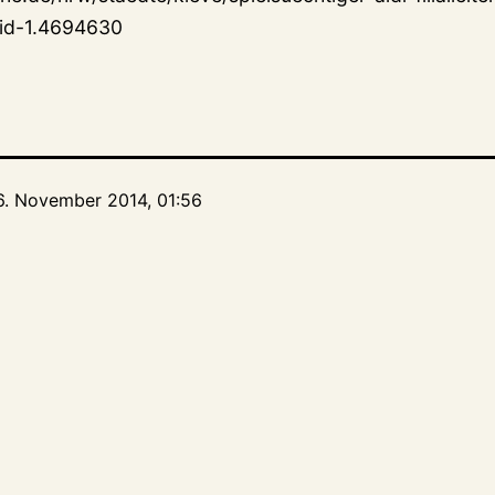
aid-1.4694630
6. November 2014, 01:56
tion