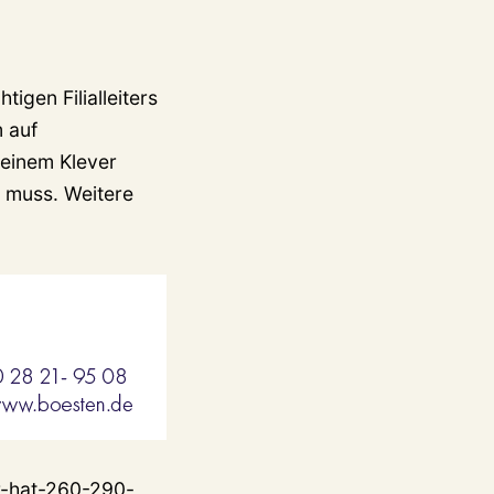
igen Filialleiters
 auf
seinem Klever
 muss. Weitere
er-hat-260-290-