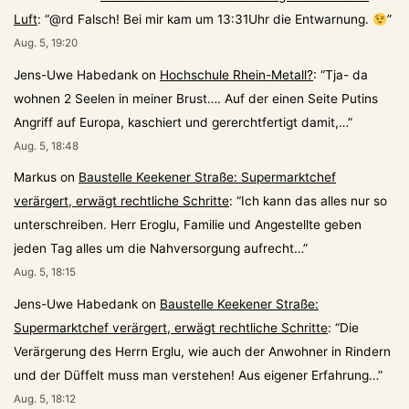
Luft
: “
@rd Falsch! Bei mir kam um 13:31Uhr die Entwarnung.
”
Aug. 5, 19:20
Jens-Uwe Habedank
on
Hochschule Rhein-Metall?
: “
Tja- da
wohnen 2 Seelen in meiner Brust…. Auf der einen Seite Putins
Angriff auf Europa, kaschiert und gererchtfertigt damit,…
”
Aug. 5, 18:48
Markus
on
Baustelle Keekener Straße: Supermarktchef
verärgert, erwägt rechtliche Schritte
: “
Ich kann das alles nur so
unterschreiben. Herr Eroglu, Familie und Angestellte geben
jeden Tag alles um die Nahversorgung aufrecht…
”
Aug. 5, 18:15
Jens-Uwe Habedank
on
Baustelle Keekener Straße:
Supermarktchef verärgert, erwägt rechtliche Schritte
: “
Die
Verärgerung des Herrn Erglu, wie auch der Anwohner in Rindern
und der Düffelt muss man verstehen! Aus eigener Erfahrung…
”
Aug. 5, 18:12