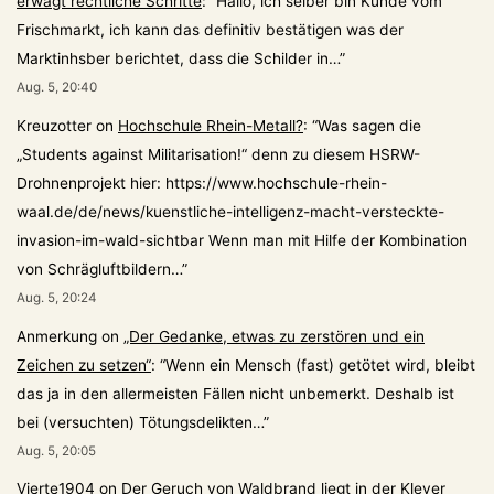
erwägt rechtliche Schritte
: “
Hallo, ich selber bin Kunde vom
Frischmarkt, ich kann das definitiv bestätigen was der
Marktinhsber berichtet, dass die Schilder in…
”
Aug. 5, 20:40
Kreuzotter
on
Hochschule Rhein-Metall?
: “
Was sagen die
„Students against Militarisation!“ denn zu diesem HSRW-
Drohnenprojekt hier: https://www.hochschule-rhein-
waal.de/de/news/kuenstliche-intelligenz-macht-versteckte-
invasion-im-wald-sichtbar Wenn man mit Hilfe der Kombination
von Schrägluftbildern…
”
Aug. 5, 20:24
Anmerkung
on
„Der Gedanke, etwas zu zerstören und ein
Zeichen zu setzen“
: “
Wenn ein Mensch (fast) getötet wird, bleibt
das ja in den allermeisten Fällen nicht unbemerkt. Deshalb ist
bei (versuchten) Tötungsdelikten…
”
Aug. 5, 20:05
Vierte1904
on
Der Geruch von Waldbrand liegt in der Klever