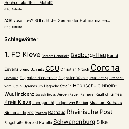
Hochschule Rhein-Metall?
626 Aufrufe
AOKlypse now? Still ruht der See an der Hoffmannallee…
625 Aufrufe
Schlagwörter
1. FC Kleve
Bedburg-Hau
Bernd
Barbara Hendricks
Corona
CDU
Zevens
Christian Nitsch
Bruno Schmitz
Flughafen Niederrhein
Flughafen Weeze
Freiherr-
Emmerich
Frank Ruffing
Hochschule Rhein-
vom-Stein-Gymnasium
Hagsche Straße
Waal
Inzidenz
Kirmes
Jürgen Rauer
Kaufhof
Karneval
Joseph Beuys
Kreis Kleve
Landgericht
Museum Kurhaus
Ludger van Bebber
Rheinische Post
Rathaus
Niederlande
NRZ
Prozess
Schwanenburg
Silke
Ronald Pofalla
Ringstraße