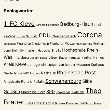
662 Aufrufe
Schlagwörter
1. FC Kleve
Bedburg-Hau
Bernd
Barbara Hendricks
Corona
CDU
Zevens
Christian Nitsch
Bruno Schmitz
Flughafen Niederrhein
Flughafen Weeze
Freiherr-
Emmerich
Frank Ruffing
Hochschule Rhein-
vom-Stein-Gymnasium
Hagsche Straße
Waal
Inzidenz
Kirmes
Jürgen Rauer
Kaufhof
Karneval
Joseph Beuys
Kreis Kleve
Landgericht
Museum Kurhaus
Ludger van Bebber
Rheinische Post
Rathaus
Niederlande
NRZ
Prozess
Schwanenburg
Silke
Ronald Pofalla
Ringstraße
Theo
Gorißen
SPD
Sparkasse Kleve
Spoykanal
Stadthalle
Brauer
Unterstadt
Volksbank Kleverland
Willibrord Haas
Unfall