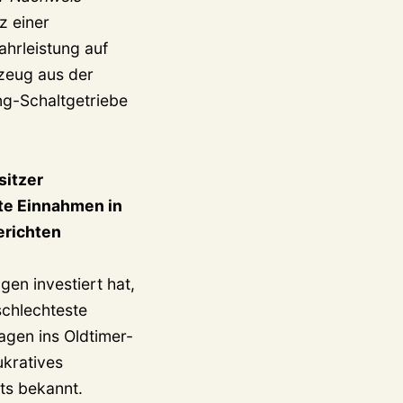
z einer
ahrleistung auf
zeug aus der
ng-Schaltgetriebe
sitzer
ete Einnahmen in
erichten
en investiert hat,
schlechteste
agen ins Oldtimer-
ukratives
hts bekannt.