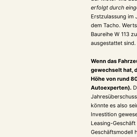
erfolgt durch ei
Erstzulassung im J
dem Tacho. Wertst
Baureihe W 113 zu
ausgestattet sind.
Wenn das Fahrzeu
gewechselt hat, 
Höhe von rund 80.
Autoexperten).
Da
Jahresüberschusse
könnte es also se
Investition gewes
Leasing-Geschäft 
Geschäftsmodell hä