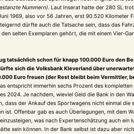
ngestanzte Nummern)
. Laut Inserat hatte der 280 SL trot
uni 1969, also vor 56 Jahren, erst 90.520 Kilometer F
eigernd dürfte auch die Tatsache sein, dass das Fahr
 den selten Exemplaren gehört, die mit einem Vier-Ga
g tatsächlich schon für knapp 100.000 Euro den Be
dürfte sich die Volksbank Kleverland über unerwart
000 Euro freuen (der Rest bleibt beim Vermittler, b
s entspricht immerhin sechs Prozent des kompletten
s 2024. Je nachdem, wieviel Geld die Bank in den Wag
in, dass der Ankauf des Sportwagens nicht einmal die 
en ist. Offenbar gab es auch Überlegungen, mit dem W
einzusteigen, was nach Expertenschätzung auch ein l
tte sein können. In der Bank selbst ist dazu aber nic