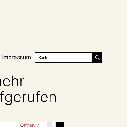
Search Button
Search
Impressum
for:
mehr
ufgerufen