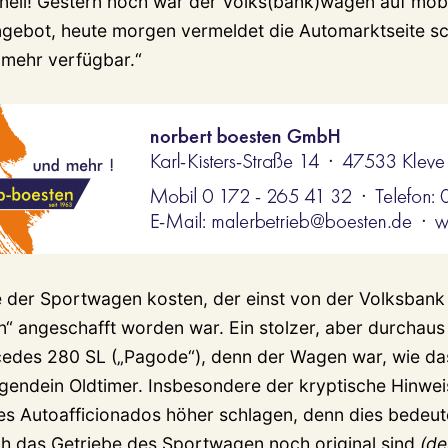
nell! Gestern noch war der Volks(bank)wagen auf mobi
gebot, heute morgen vermeldet die Automarktseite sc
 mehr verfügbar.“
e der Sportwagen kosten, der einst von der Volksbank
“ angeschafft worden war. Ein stolzer, aber durchau
cedes 280 SL („Pagode“), denn der Wagen war, wie das
irgendein Oldtimer. Insbesondere der kryptische Hinwei
nes Autoafficionados höher schlagen, denn dies bedeut
h das Getriebe des Sportwagen noch original sind
(de