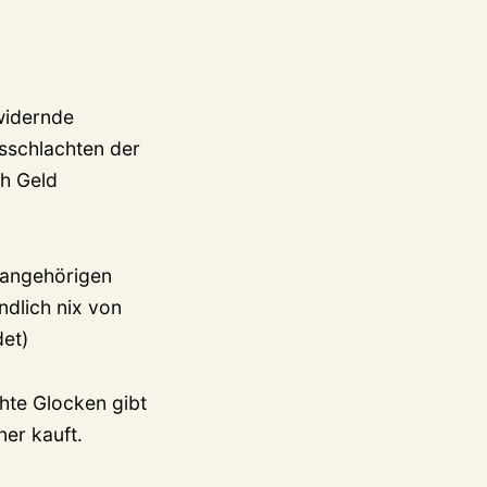
nwidernde
usschlachten der
ch Geld
rangehörigen
endlich nix von
et)
chte Glocken gibt
ner kauft.