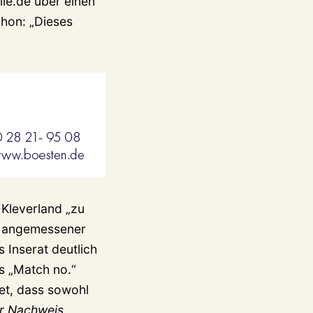
le.de über einen
hon: „Dieses
 Kleverland „zu
s angemessener
 Inserat deutlich
s „Match no.“
et, dass sowohl
r Nachweis