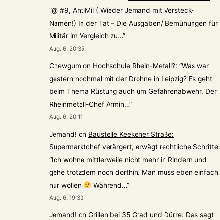
“
@ #9, AntiMil ( Wieder Jemand mit Versteck-
Namen!) In der Tat – Die Ausgaben/ Bemühungen für
Militär im Vergleich zu…
”
Aug. 6, 20:35
Chewgum
on
Hochschule Rhein-Metall?
: “
Was war
gestern nochmal mit der Drohne in Leipzig? Es geht
beim Thema Rüstung auch um Gefahrenabwehr. Der
Rheinmetall-Chef Armin…
”
Aug. 6, 20:11
Jemand!
on
Baustelle Keekener Straße:
Supermarktchef verärgert, erwägt rechtliche Schritte
:
“
Ich wohne mittlerweile nicht mehr in Rindern und
gehe trotzdem noch dorthin. Man muss eben einfach
nur wollen
Während…
”
Aug. 6, 19:33
Jemand!
on
Grillen bei 35 Grad und Dürre: Das sagt