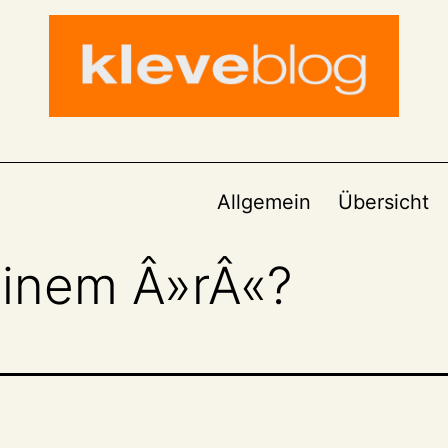
Allgemein
Übersicht
 einem Â»rÂ«?