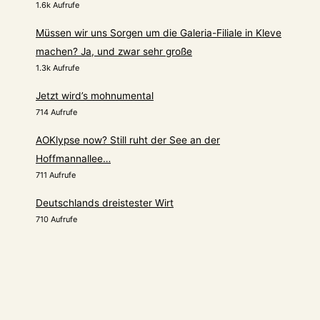
1.6k Aufrufe
Müssen wir uns Sorgen um die Galeria-Filiale in Kleve
machen? Ja, und zwar sehr große
1.3k Aufrufe
Jetzt wird’s mohnumental
714 Aufrufe
AOKlypse now? Still ruht der See an der
Hoffmannallee…
711 Aufrufe
Deutschlands dreistester Wirt
710 Aufrufe