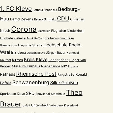
1. FC Kleve
Bedburg-
Barbara Hendricks
CDU
Hau
Bernd Zevens
Christian
Bruno Schmitz
Corona
Nitsch
Flughafen Niederrhein
Emmerich
Flughafen Weeze
Freiherr-vom-Stein-
Frank Ruffing
Hochschule Rhein-
Gymnasium
Hagsche Straße
Waal
Inzidenz
Jürgen Rauer
Karneval
Joseph Beuys
Kreis Kleve
Kirmes
Landgericht
Kaufhof
Ludger van
Museum Kurhaus
Niederlande
Bebber
NRZ
Prozess
Rheinische Post
Rathaus
Ronald
Ringstraße
Schwanenburg
Silke Gorißen
Pofalla
Theo
SPD
Sparkasse Kleve
Spoykanal
Stadthalle
Brauer
Unterstadt
Volksbank Kleverland
Unfall