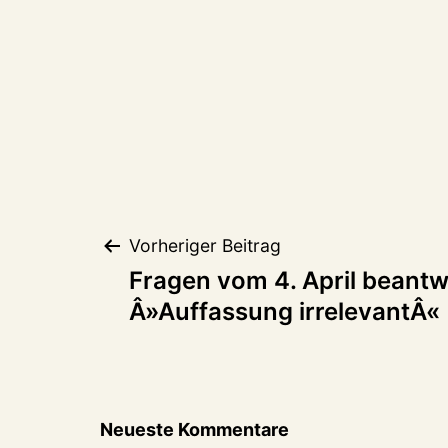
Beitragsnaviga
Vorheriger Beitrag
Fragen vom 4. April beantw
Â»Auffassung irrelevantÂ«
Neueste Kommentare