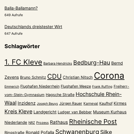
Balla-Ballamann?
649 Aufrufe
Deutschlands dreistester Wirt
647 Aufrufe
Schlagwörter
1. FC Kleve
Bedburg-Hau
Bernd
Barbara Hendricks
Corona
CDU
Zevens
Christian Nitsch
Bruno Schmitz
Flughafen Niederrhein
Flughafen Weeze
Freiherr-
Emmerich
Frank Ruffing
Hochschule Rhein-
vom-Stein-Gymnasium
Hagsche Straße
Waal
Inzidenz
Kirmes
Jürgen Rauer
Kaufhof
Karneval
Joseph Beuys
Kreis Kleve
Landgericht
Museum Kurhaus
Ludger van Bebber
Rheinische Post
Rathaus
Niederlande
NRZ
Prozess
Schwanenburg
Silke
Ronald Pofalla
Ringstraße