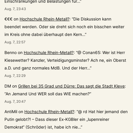
Einschränkungen und Belastungen für…
”
Aug. 7, 23:43
€€€
on
Hochschule Rhein-Metall?
: “
Die Diskussion kann
beendet werden. Oder sie dreht sich noch ein bisschen weiter
im Kreis ohne dabei überhaupt den Kern…
”
Aug. 7, 22:57
Benno
on
Hochschule Rhein-Metall?
: “
@ Conan65: Wer ist Herr
Kiesewetter? Kanzler, Verteidigungsminster? Ach ne, ein Oberst
a.D. und ganz normales MdB. Und der Herr…
”
Aug. 7, 22:29
DM
on
Grillen bei 35 Grad und Dürre: Das sagt die Stadt Kleve
:
“
An Jemand Und WER soll das WIE machen?
”
Aug. 7, 20:47
AntiMil
on
Hochschule Rhein-Metall?
: “
@ rd Hat hier jemand den
Putin gelobt?! – Dass dieser Ex-KGBler ein „lupenreiner
Demokrat“ (Schröder) ist, habe ich nie…
”