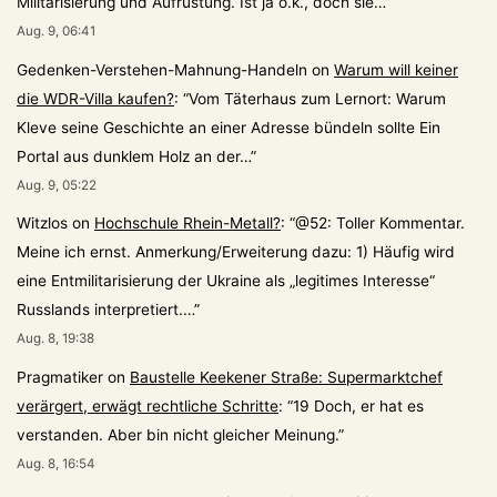
Militarisierung und Aufrüstung. Ist ja o.k., doch sie…
”
Aug. 9, 06:41
Gedenken-Verstehen-Mahnung-Handeln
on
Warum will keiner
die WDR-Villa kaufen?
: “
Vom Täterhaus zum Lernort: Warum
Kleve seine Geschichte an einer Adresse bündeln sollte Ein
Portal aus dunklem Holz an der…
”
Aug. 9, 05:22
Witzlos
on
Hochschule Rhein-Metall?
: “
@52: Toller Kommentar.
Meine ich ernst. Anmerkung/Erweiterung dazu: 1) Häufig wird
eine Entmilitarisierung der Ukraine als „legitimes Interesse“
Russlands interpretiert.…
”
Aug. 8, 19:38
Pragmatiker
on
Baustelle Keekener Straße: Supermarktchef
verärgert, erwägt rechtliche Schritte
: “
19 Doch, er hat es
verstanden. Aber bin nicht gleicher Meinung.
”
Aug. 8, 16:54