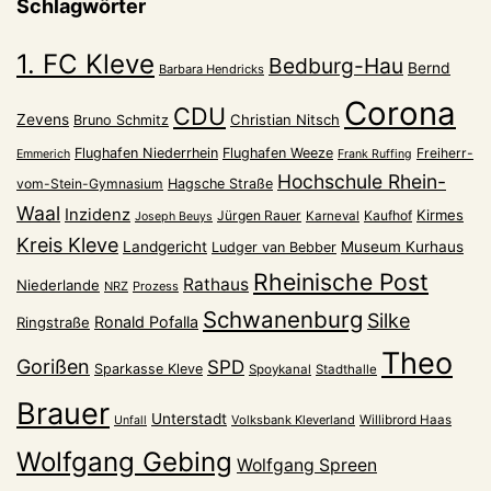
Schlagwörter
1. FC Kleve
Bedburg-Hau
Bernd
Barbara Hendricks
Corona
CDU
Zevens
Christian Nitsch
Bruno Schmitz
Flughafen Niederrhein
Flughafen Weeze
Freiherr-
Emmerich
Frank Ruffing
Hochschule Rhein-
vom-Stein-Gymnasium
Hagsche Straße
Waal
Inzidenz
Kirmes
Jürgen Rauer
Kaufhof
Karneval
Joseph Beuys
Kreis Kleve
Landgericht
Museum Kurhaus
Ludger van Bebber
Rheinische Post
Rathaus
Niederlande
NRZ
Prozess
Schwanenburg
Silke
Ronald Pofalla
Ringstraße
Theo
Gorißen
SPD
Sparkasse Kleve
Spoykanal
Stadthalle
Brauer
Unterstadt
Volksbank Kleverland
Willibrord Haas
Unfall
Wolfgang Gebing
Wolfgang Spreen