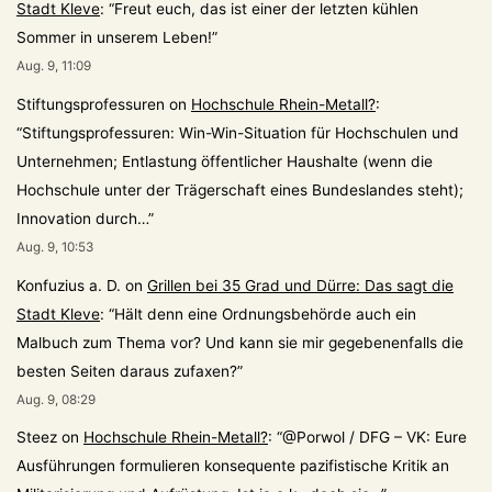
Stadt Kleve
: “
Freut euch, das ist einer der letzten kühlen
Sommer in unserem Leben!
”
Aug. 9, 11:09
Stiftungsprofessuren
on
Hochschule Rhein-Metall?
:
“
Stiftungsprofessuren: Win-Win-Situation für Hochschulen und
Unternehmen; Entlastung öffentlicher Haushalte (wenn die
Hochschule unter der Trägerschaft eines Bundeslandes steht);
Innovation durch…
”
Aug. 9, 10:53
Konfuzius a. D.
on
Grillen bei 35 Grad und Dürre: Das sagt die
Stadt Kleve
: “
Hält denn eine Ordnungsbehörde auch ein
Malbuch zum Thema vor? Und kann sie mir gegebenenfalls die
besten Seiten daraus zufaxen?
”
Aug. 9, 08:29
Steez
on
Hochschule Rhein-Metall?
: “
@Porwol / DFG – VK: Eure
Ausführungen formulieren konsequente pazifistische Kritik an