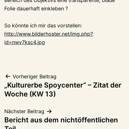
Bereich des Objektivs eine transparente, blaue
Folie dauerhaft einkleben ?
So könnte ich mir das vorstellen:
http://www.bilderhoster.net/img.php?
id=nwv7ksc4.jpg
Beitragsnavigation
Vorheriger Beitrag
„Kulturerbe Spoycenter“ – Zitat der
Woche (KW 13)
Nächster Beitrag
Bericht aus dem nichtöffentlichen
Teil