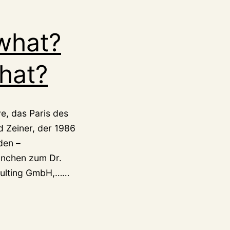
what?
hat?
e, das Paris des
d Zeiner, der 1986
den –
ünchen zum Dr.
Geistige
nsulting GmbH,……
Schlagsahne,
so
what?