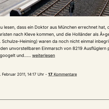
zu lesen, dass ein Doktor aus München errechnet hat, 
uristen nach Kleve kommen, und die Holländer als Â»ge
 Schulze-Heiming) waren da noch nicht einmal inbegrif
– den unvorstellbaren Einmarsch von 8219 Ausflüglern 
Kleve
egoogelt und……
weiterlesen
=
0,82*Salzburg
. Februar 2011, 14:17 Uhr
-
17
Kommentare