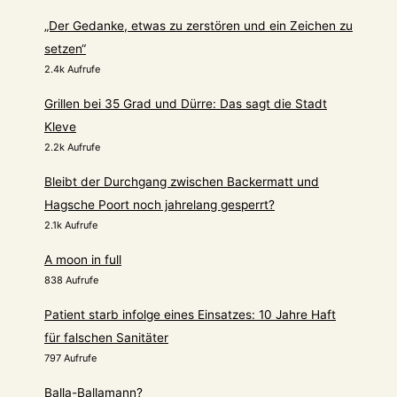
„Der Gedanke, etwas zu zerstören und ein Zeichen zu
setzen“
2.4k Aufrufe
Grillen bei 35 Grad und Dürre: Das sagt die Stadt
Kleve
2.2k Aufrufe
Bleibt der Durchgang zwischen Backermatt und
Hagsche Poort noch jahrelang gesperrt?
2.1k Aufrufe
A moon in full
838 Aufrufe
Patient starb infolge eines Einsatzes: 10 Jahre Haft
für falschen Sanitäter
797 Aufrufe
Balla-Ballamann?