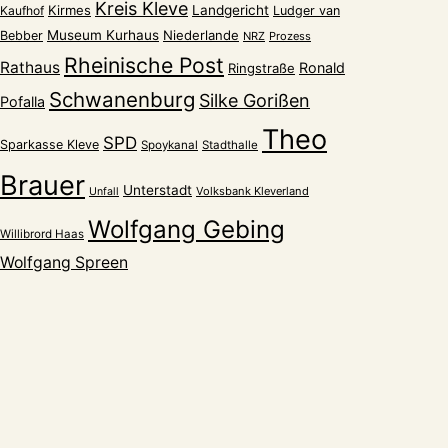
Kreis Kleve
Kirmes
Landgericht
Kaufhof
Ludger van
Museum Kurhaus
Niederlande
Bebber
NRZ
Prozess
Rheinische Post
Rathaus
Ronald
Ringstraße
Schwanenburg
Silke Gorißen
Pofalla
Theo
SPD
Sparkasse Kleve
Spoykanal
Stadthalle
Brauer
Unterstadt
Volksbank Kleverland
Unfall
Wolfgang Gebing
Willibrord Haas
Wolfgang Spreen