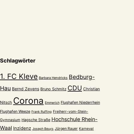
8219
Tagestouristen,
so
what?
Schlagwörter
1. FC Kleve
Bedburg-
Barbara Hendricks
CDU
Hau
Bernd Zevens
Christian
Bruno Schmitz
Corona
Nitsch
Flughafen Niederrhein
Emmerich
Flughafen Weeze
Freiherr-vom-Stein-
Frank Ruffing
Hochschule Rhein-
Gymnasium
Hagsche Straße
Waal
Inzidenz
Jürgen Rauer
Karneval
Joseph Beuys