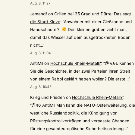
Aug. 8, 11:27
Jemand!
on
Grillen bei 35 Grad und Dürre: Das sagt
die Stadt Kleve
: “
Anwohner mit einer Gießkanne und
Handschaufel?!
Den kleinen graben zieht man,
damit das Wasser auf dem ausgetrockneten Boden
nicht…
”
Aug. 8, 11:04
AntiMil
on
Hochschule Rhein-Metall?
: “
@ €€€ Kennen
Sie die Geschichte, in der zwei Parteien ihren Streit
von einem Rabbi geklärt haben wollen? Die erste…
”
Aug. 8, 10:45
Krieg und Frieden
on
Hochschule Rhein-Metall?
:
“
@46 AntiMil Man kann die NATO-Osterweiterung, die
westliche Russlandpolitik, die Kündigung von
Rüstungskontrollverträgen und verpasste Chancen
für eine gesamteuropäische Sicherheitsordnung…
”