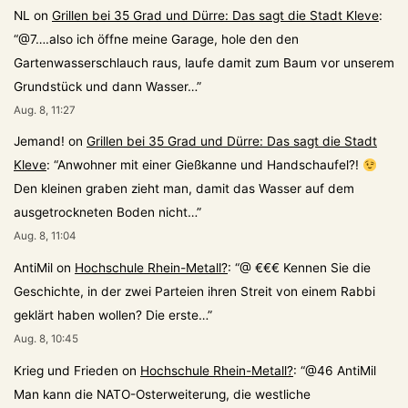
NL
on
Grillen bei 35 Grad und Dürre: Das sagt die Stadt Kleve
:
“
@7….also ich öffne meine Garage, hole den den
Gartenwasserschlauch raus, laufe damit zum Baum vor unserem
Grundstück und dann Wasser…
”
Aug. 8, 11:27
Jemand!
on
Grillen bei 35 Grad und Dürre: Das sagt die Stadt
Kleve
: “
Anwohner mit einer Gießkanne und Handschaufel?!
Den kleinen graben zieht man, damit das Wasser auf dem
ausgetrockneten Boden nicht…
”
Aug. 8, 11:04
AntiMil
on
Hochschule Rhein-Metall?
: “
@ €€€ Kennen Sie die
Geschichte, in der zwei Parteien ihren Streit von einem Rabbi
geklärt haben wollen? Die erste…
”
Aug. 8, 10:45
Krieg und Frieden
on
Hochschule Rhein-Metall?
: “
@46 AntiMil
Man kann die NATO-Osterweiterung, die westliche