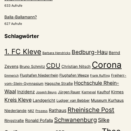
633 Aufrufe
Balla-Ballamann?
627 Aufrufe
Schlagwörter
1. FC Kleve
Bedburg-Hau
Bernd
Barbara Hendricks
Corona
CDU
Zevens
Christian Nitsch
Bruno Schmitz
Flughafen Niederrhein
Flughafen Weeze
Freiherr-
Emmerich
Frank Ruffing
Hochschule Rhein-
vom-Stein-Gymnasium
Hagsche Straße
Waal
Inzidenz
Kirmes
Jürgen Rauer
Kaufhof
Karneval
Joseph Beuys
Kreis Kleve
Landgericht
Museum Kurhaus
Ludger van Bebber
Rheinische Post
Rathaus
Niederlande
NRZ
Prozess
Schwanenburg
Silke
Ronald Pofalla
Ringstraße