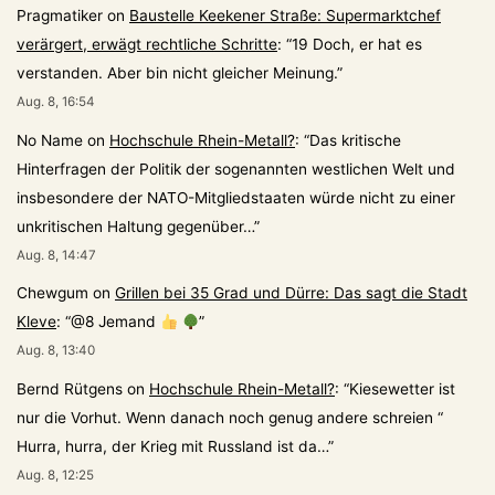
Pragmatiker
on
Baustelle Keekener Straße: Supermarktchef
verärgert, erwägt rechtliche Schritte
: “
19 Doch, er hat es
verstanden. Aber bin nicht gleicher Meinung.
”
Aug. 8, 16:54
No Name
on
Hochschule Rhein-Metall?
: “
Das kritische
Hinterfragen der Politik der sogenannten westlichen Welt und
insbesondere der NATO-Mitgliedstaaten würde nicht zu einer
unkritischen Haltung gegenüber…
”
Aug. 8, 14:47
Chewgum
on
Grillen bei 35 Grad und Dürre: Das sagt die Stadt
Kleve
: “
@8 Jemand
”
Aug. 8, 13:40
Bernd Rütgens
on
Hochschule Rhein-Metall?
: “
Kiesewetter ist
nur die Vorhut. Wenn danach noch genug andere schreien “
Hurra, hurra, der Krieg mit Russland ist da…
”
Aug. 8, 12:25