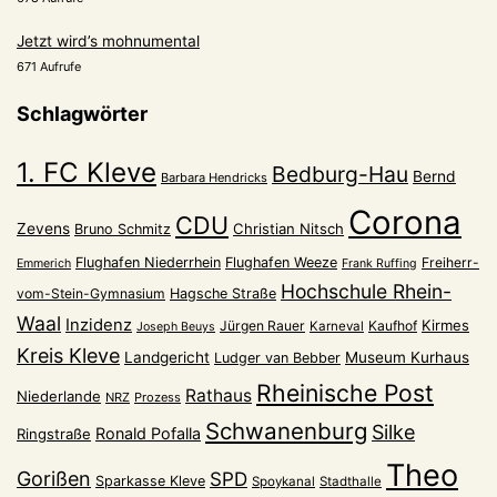
Jetzt wird’s mohnumental
671 Aufrufe
Schlagwörter
1. FC Kleve
Bedburg-Hau
Bernd
Barbara Hendricks
Corona
CDU
Zevens
Christian Nitsch
Bruno Schmitz
Flughafen Niederrhein
Flughafen Weeze
Freiherr-
Emmerich
Frank Ruffing
Hochschule Rhein-
vom-Stein-Gymnasium
Hagsche Straße
Waal
Inzidenz
Kirmes
Jürgen Rauer
Kaufhof
Karneval
Joseph Beuys
Kreis Kleve
Landgericht
Museum Kurhaus
Ludger van Bebber
Rheinische Post
Rathaus
Niederlande
NRZ
Prozess
Schwanenburg
Silke
Ronald Pofalla
Ringstraße
Theo
Gorißen
SPD
Sparkasse Kleve
Spoykanal
Stadthalle