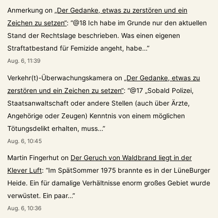
Anmerkung
on
„Der Gedanke, etwas zu zerstören und ein
Zeichen zu setzen“
: “
@18 Ich habe im Grunde nur den aktuellen
Stand der Rechtslage beschrieben. Was einen eigenen
Straftatbestand für Femizide angeht, habe…
”
Aug. 6, 11:39
Verkehr(t)-Überwachungskamera
on
„Der Gedanke, etwas zu
zerstören und ein Zeichen zu setzen“
: “
@17 „Sobald Polizei,
Staatsanwaltschaft oder andere Stellen (auch über Ärzte,
Angehörige oder Zeugen) Kenntnis von einem möglichen
Tötungsdelikt erhalten, muss…
”
Aug. 6, 10:45
Martin Fingerhut
on
Der Geruch von Waldbrand liegt in der
Klever Luft
: “
Im SpätSommer 1975 brannte es in der LüneBurger
Heide. Ein für damalige Verhältnisse enorm großes Gebiet wurde
verwüstet. Ein paar…
”
Aug. 6, 10:36