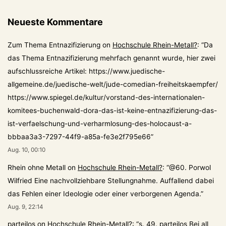
Zeit
als
Neueste Kommentare
Besitzer
des
Zum Thema Entnazifizierung
on
Hochschule Rhein-Metall?
: “
Da
das Thema Entnazifizierung mehrfach genannt wurde, hier zwei
Kurhauses
aufschlussreiche Artikel: https://www.juedische-
allgemeine.de/juedische-welt/jude-comedian-freiheitskaempfer/
https://www.spiegel.de/kultur/vorstand-des-internationalen-
komitees-buchenwald-dora-das-ist-keine-entnazifizierung-das-
ist-verfaelschung-und-verharmlosung-des-holocaust-a-
bbbaa3a3-7297-44f9-a85a-fe3e2f795e66
”
Aug. 10, 00:10
Rhein ohne Metall
on
Hochschule Rhein-Metall?
: “
@60. Porwol
Wilfried Eine nachvollziehbare Stellungnahme. Auffallend dabei
das Fehlen einer Ideologie oder einer verborgenen Agenda.
”
Aug. 9, 22:14
parteilos
on
Hochschule Rhein-Metall?
: “
s. 49. parteilos Bei all