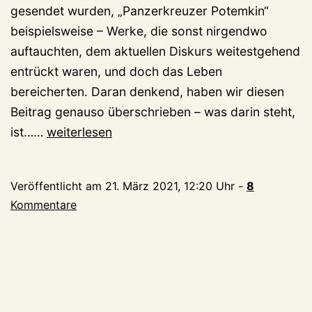
gesendet wurden, „Panzerkreuzer Potemkin“
beispielsweise – Werke, die sonst nirgendwo
auftauchten, dem aktuellen Diskurs weitestgehend
entrückt waren, und doch das Leben
bereicherten. Daran denkend, haben wir diesen
Beitrag genauso überschrieben – was darin steht,
kleveblog-
ist……
weiterlesen
Sonntagsmatinee:
Erstmals
Veröffentlicht am
21. März 2021, 12:20 Uhr
-
8
spricht
Kommentare
Anton
Zylstra
(94)
über
seine