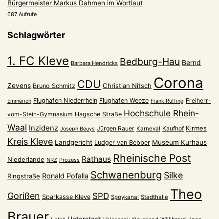
Bürgermeister Markus Dahmen im Wortlaut
687 Aufrufe
Schlagwörter
1. FC Kleve
Bedburg-Hau
Bernd
Barbara Hendricks
Corona
CDU
Zevens
Christian Nitsch
Bruno Schmitz
Flughafen Niederrhein
Flughafen Weeze
Freiherr-
Emmerich
Frank Ruffing
Hochschule Rhein-
vom-Stein-Gymnasium
Hagsche Straße
Waal
Inzidenz
Kirmes
Jürgen Rauer
Kaufhof
Karneval
Joseph Beuys
Kreis Kleve
Landgericht
Museum Kurhaus
Ludger van Bebber
Rheinische Post
Rathaus
Niederlande
NRZ
Prozess
Schwanenburg
Silke
Ronald Pofalla
Ringstraße
Theo
Gorißen
SPD
Sparkasse Kleve
Spoykanal
Stadthalle
Brauer
Unterstadt