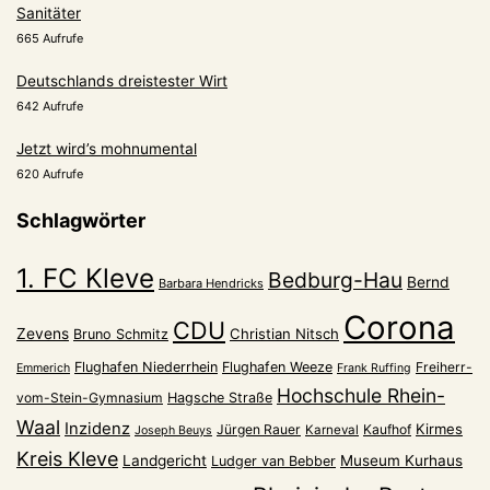
Sanitäter
665 Aufrufe
Deutschlands dreistester Wirt
642 Aufrufe
Jetzt wird’s mohnumental
620 Aufrufe
Schlagwörter
1. FC Kleve
Bedburg-Hau
Bernd
Barbara Hendricks
Corona
CDU
Zevens
Christian Nitsch
Bruno Schmitz
Flughafen Niederrhein
Flughafen Weeze
Freiherr-
Emmerich
Frank Ruffing
Hochschule Rhein-
vom-Stein-Gymnasium
Hagsche Straße
Waal
Inzidenz
Kirmes
Jürgen Rauer
Kaufhof
Karneval
Joseph Beuys
Kreis Kleve
Landgericht
Museum Kurhaus
Ludger van Bebber