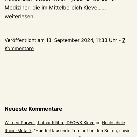
Ärztemange
Mediziner, die im Mittelbereich Kleve……
in
weiterlesen
Kleve:
Jeder
Veröffentlicht am
18. September 2024, 11:33 Uhr
-
7
dritte
Kommentare
Allgemeinme
ist
älter
als
60
Neueste Kommentare
Wilfried Porwol , Lothar Klöhn , DFG-VK Kleve
on
Hochschule
Rhein-Metall?
: “
Hunderttausende Tote auf beiden Seiten, sowie