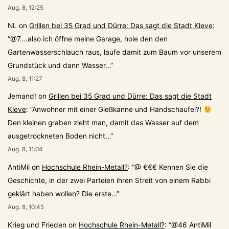
Aug. 8, 12:25
NL
on
Grillen bei 35 Grad und Dürre: Das sagt die Stadt Kleve
:
“
@7….also ich öffne meine Garage, hole den den
Gartenwasserschlauch raus, laufe damit zum Baum vor unserem
Grundstück und dann Wasser…
”
Aug. 8, 11:27
Jemand!
on
Grillen bei 35 Grad und Dürre: Das sagt die Stadt
Kleve
: “
Anwohner mit einer Gießkanne und Handschaufel?!
Den kleinen graben zieht man, damit das Wasser auf dem
ausgetrockneten Boden nicht…
”
Aug. 8, 11:04
AntiMil
on
Hochschule Rhein-Metall?
: “
@ €€€ Kennen Sie die
Geschichte, in der zwei Parteien ihren Streit von einem Rabbi
geklärt haben wollen? Die erste…
”
Aug. 8, 10:45
Krieg und Frieden
on
Hochschule Rhein-Metall?
: “
@46 AntiMil