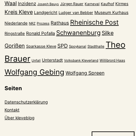
Waal
Inzidenz
Kirmes
Jürgen Rauer
Kaufhof
Karneval
Joseph Beuys
Kreis Kleve
Landgericht
Museum Kurhaus
Ludger van Bebber
Rheinische Post
Rathaus
Niederlande
NRZ
Prozess
Schwanenburg
Silke
Ronald Pofalla
Ringstraße
Theo
Gorißen
SPD
Sparkasse Kleve
Spoykanal
Stadthalle
Brauer
Unterstadt
Volksbank Kleverland
Willibrord Haas
Unfall
Wolfgang Gebing
Wolfgang Spreen
Seiten
Datenschutzerklärung
Kontakt
Über kleveblog