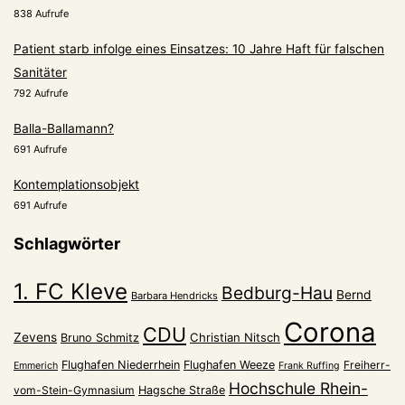
838 Aufrufe
Patient starb infolge eines Einsatzes: 10 Jahre Haft für falschen
Sanitäter
792 Aufrufe
Balla-Ballamann?
691 Aufrufe
Kontemplationsobjekt
691 Aufrufe
Schlagwörter
1. FC Kleve
Bedburg-Hau
Bernd
Barbara Hendricks
Corona
CDU
Zevens
Christian Nitsch
Bruno Schmitz
Flughafen Niederrhein
Flughafen Weeze
Freiherr-
Emmerich
Frank Ruffing
Hochschule Rhein-
vom-Stein-Gymnasium
Hagsche Straße