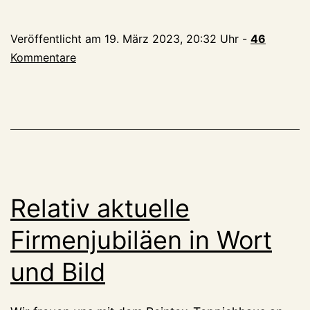
Karlstraße:
Polizei
Veröffentlicht am
19. März 2023, 20:32 Uhr
-
46
sprengt
Kommentare
Kleves
heißeste
Party
Relativ aktuelle
Firmenjubiläen in Wort
und Bild