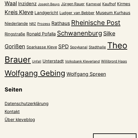
Waal
Inzidenz
Kirmes
Jürgen Rauer
Kaufhof
Karneval
Joseph Beuys
Kreis Kleve
Landgericht
Museum Kurhaus
Ludger van Bebber
Rheinische Post
Rathaus
Niederlande
NRZ
Prozess
Schwanenburg
Silke
Ronald Pofalla
Ringstraße
Theo
Gorißen
SPD
Sparkasse Kleve
Spoykanal
Stadthalle
Brauer
Unterstadt
Volksbank Kleverland
Willibrord Haas
Unfall
Wolfgang Gebing
Wolfgang Spreen
Seiten
Datenschutzerklärung
Kontakt
Über kleveblog