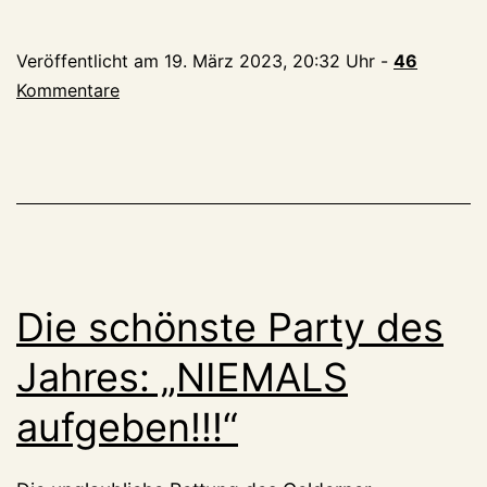
Karlstraße:
Polizei
Veröffentlicht am
19. März 2023, 20:32 Uhr
-
46
sprengt
Kommentare
Kleves
heißeste
Party
Die schönste Party des
Jahres: „NIEMALS
aufgeben!!!“