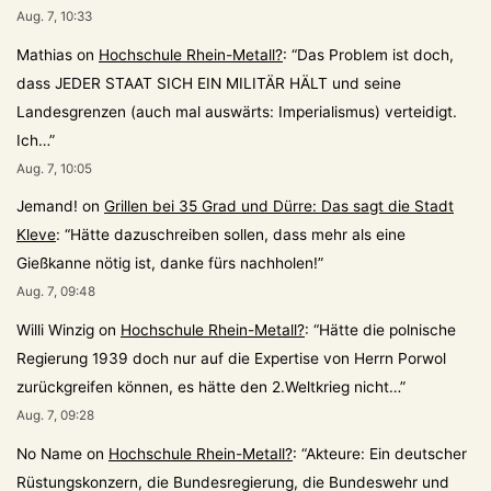
Aug. 7, 10:33
Mathias
on
Hochschule Rhein-Metall?
: “
Das Problem ist doch,
dass JEDER STAAT SICH EIN MILITÄR HÄLT und seine
Landesgrenzen (auch mal auswärts: Imperialismus) verteidigt.
Ich…
”
Aug. 7, 10:05
Jemand!
on
Grillen bei 35 Grad und Dürre: Das sagt die Stadt
Kleve
: “
Hätte dazuschreiben sollen, dass mehr als eine
Gießkanne nötig ist, danke fürs nachholen!
”
Aug. 7, 09:48
Willi Winzig
on
Hochschule Rhein-Metall?
: “
Hätte die polnische
Regierung 1939 doch nur auf die Expertise von Herrn Porwol
zurückgreifen können, es hätte den 2.Weltkrieg nicht…
”
Aug. 7, 09:28
No Name
on
Hochschule Rhein-Metall?
: “
Akteure: Ein deutscher
Rüstungskonzern, die Bundesregierung, die Bundeswehr und