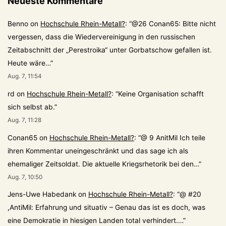
Neueste Kommentare
Benno
on
Hochschule Rhein-Metall?
: “
@26 Conan65: Bitte nicht
vergessen, dass die Wiedervereinigung in den russischen
Zeitabschnitt der „Perestroika“ unter Gorbatschow gefallen ist.
Heute wäre…
”
Aug. 7, 11:54
rd
on
Hochschule Rhein-Metall?
: “
Keine Organisation schafft
sich selbst ab.
”
Aug. 7, 11:28
Conan65
on
Hochschule Rhein-Metall?
: “
@ 9 AnitMil Ich teile
ihren Kommentar uneingeschränkt und das sage ich als
ehemaliger Zeitsoldat. Die aktuelle Kriegsrhetorik bei den…
”
Aug. 7, 10:50
Jens-Uwe Habedank
on
Hochschule Rhein-Metall?
: “
@ #20
,AntiMil: Erfahrung und situativ – Genau das ist es doch, was
eine Demokratie in hiesigen Landen total verhindert.…
”