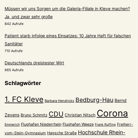
Müssen wir uns Sorgen um die Galeria-Filiale in Kleve machen?
Ja, und zwar sehr große
842 Aufrufe
Patient starb infolge eines Einsatzes: 10 Jahre Haft für falschen
Sanitäter
710 Aufrufe
Deutschlands dreistester Wirt
665 Aufrufe
Schlagwörter
1. FC Kleve
Bedburg-Hau
Bernd
Barbara Hendricks
Corona
CDU
Zevens
Christian Nitsch
Bruno Schmitz
Flughafen Niederrhein
Flughafen Weeze
Freiherr-
Emmerich
Frank Ruffing
Hochschule Rhein-
vom-Stein-Gymnasium
Hagsche Straße