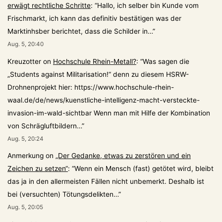
erwägt rechtliche Schritte
: “
Hallo, ich selber bin Kunde vom
Frischmarkt, ich kann das definitiv bestätigen was der
Marktinhsber berichtet, dass die Schilder in…
”
Aug. 5, 20:40
Kreuzotter
on
Hochschule Rhein-Metall?
: “
Was sagen die
„Students against Militarisation!“ denn zu diesem HSRW-
Drohnenprojekt hier: https://www.hochschule-rhein-
waal.de/de/news/kuenstliche-intelligenz-macht-versteckte-
invasion-im-wald-sichtbar Wenn man mit Hilfe der Kombination
von Schrägluftbildern…
”
Aug. 5, 20:24
Anmerkung
on
„Der Gedanke, etwas zu zerstören und ein
Zeichen zu setzen“
: “
Wenn ein Mensch (fast) getötet wird, bleibt
das ja in den allermeisten Fällen nicht unbemerkt. Deshalb ist
bei (versuchten) Tötungsdelikten…
”
Aug. 5, 20:05