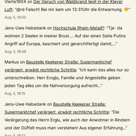
Vierte1904
on
Der Geruch von Waldbrand liegt in der Klever
Luft
: “
@rd Falsch! Bei mir kam um 13:31Uhr die Entwarnung.
”
Aug. 5, 19:20
Jens-Uwe Habedank
on
Hochschule Rhein-Metall?
: “
Tja- da
wohnen 2 Seelen in meiner Brust…. Auf der einen Seite Putins
Angriff auf Europa, kaschiert und gererchtfertigt damit,…
”
Aug. 5, 18:48
Markus
on
Baustelle Keekener Straße: Supermarktchef
verärgert, erwägt rechtliche Schritte
: “
Ich kann das alles nur so
unterschreiben. Herr Eroglu, Familie und Angestellte geben
jeden Tag alles um die Nahversorgung aufrecht…
”
Aug. 5, 18:15
Jens-Uwe Habedank
on
Baustelle Keekener Straße:
Supermarktchef verärgert, erwägt rechtliche Schritte
: “
Die
Verärgerung des Herrn Erglu, wie auch der Anwohner in Rindern
und der Düffelt muss man verstehen! Aus eigener Erfahrung…
”
Aug. 5, 18:12