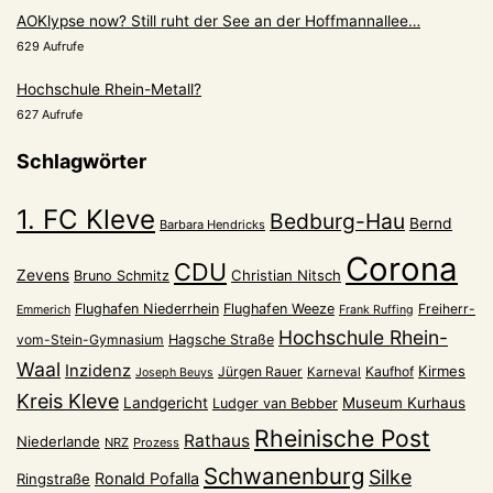
AOKlypse now? Still ruht der See an der Hoffmannallee…
629 Aufrufe
Hochschule Rhein-Metall?
627 Aufrufe
Schlagwörter
1. FC Kleve
Bedburg-Hau
Bernd
Barbara Hendricks
Corona
CDU
Zevens
Christian Nitsch
Bruno Schmitz
Flughafen Niederrhein
Flughafen Weeze
Freiherr-
Emmerich
Frank Ruffing
Hochschule Rhein-
vom-Stein-Gymnasium
Hagsche Straße
Waal
Inzidenz
Kirmes
Jürgen Rauer
Kaufhof
Karneval
Joseph Beuys
Kreis Kleve
Landgericht
Museum Kurhaus
Ludger van Bebber
Rheinische Post
Rathaus
Niederlande
NRZ
Prozess
Schwanenburg
Silke
Ronald Pofalla
Ringstraße