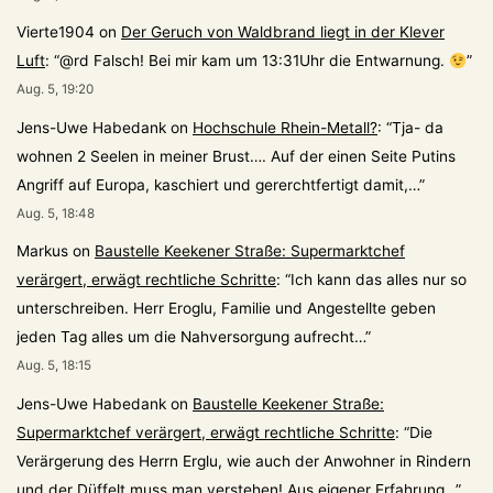
Vierte1904
on
Der Geruch von Waldbrand liegt in der Klever
Luft
: “
@rd Falsch! Bei mir kam um 13:31Uhr die Entwarnung.
”
Aug. 5, 19:20
Jens-Uwe Habedank
on
Hochschule Rhein-Metall?
: “
Tja- da
wohnen 2 Seelen in meiner Brust…. Auf der einen Seite Putins
Angriff auf Europa, kaschiert und gererchtfertigt damit,…
”
Aug. 5, 18:48
Markus
on
Baustelle Keekener Straße: Supermarktchef
verärgert, erwägt rechtliche Schritte
: “
Ich kann das alles nur so
unterschreiben. Herr Eroglu, Familie und Angestellte geben
jeden Tag alles um die Nahversorgung aufrecht…
”
Aug. 5, 18:15
Jens-Uwe Habedank
on
Baustelle Keekener Straße:
Supermarktchef verärgert, erwägt rechtliche Schritte
: “
Die
Verärgerung des Herrn Erglu, wie auch der Anwohner in Rindern
und der Düffelt muss man verstehen! Aus eigener Erfahrung…
”