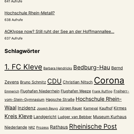
641 Aufrufe
Hochschule Rhein-Metall?
638 Aufrufe
AOKlypse now? Still ruht der See an der Hoffmannallee…
637 Aufrufe
Schlagwörter
1. FC Kleve
Bedburg-Hau
Bernd
Barbara Hendricks
Corona
CDU
Zevens
Christian Nitsch
Bruno Schmitz
Flughafen Niederrhein
Flughafen Weeze
Freiherr-
Emmerich
Frank Ruffing
Hochschule Rhein-
vom-Stein-Gymnasium
Hagsche Straße
Waal
Inzidenz
Kirmes
Jürgen Rauer
Kaufhof
Karneval
Joseph Beuys
Kreis Kleve
Landgericht
Museum Kurhaus
Ludger van Bebber
Rheinische Post
Rathaus
Niederlande
NRZ
Prozess