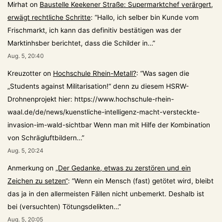
Mirhat
on
Baustelle Keekener Straße: Supermarktchef verärgert,
erwägt rechtliche Schritte
: “
Hallo, ich selber bin Kunde vom
Frischmarkt, ich kann das definitiv bestätigen was der
Marktinhsber berichtet, dass die Schilder in…
”
Aug. 5, 20:40
Kreuzotter
on
Hochschule Rhein-Metall?
: “
Was sagen die
„Students against Militarisation!“ denn zu diesem HSRW-
Drohnenprojekt hier: https://www.hochschule-rhein-
waal.de/de/news/kuenstliche-intelligenz-macht-versteckte-
invasion-im-wald-sichtbar Wenn man mit Hilfe der Kombination
von Schrägluftbildern…
”
Aug. 5, 20:24
Anmerkung
on
„Der Gedanke, etwas zu zerstören und ein
Zeichen zu setzen“
: “
Wenn ein Mensch (fast) getötet wird, bleibt
das ja in den allermeisten Fällen nicht unbemerkt. Deshalb ist
bei (versuchten) Tötungsdelikten…
”
Aug. 5, 20:05