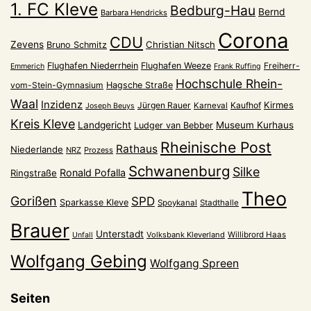
1. FC Kleve
Bedburg-Hau
Bernd
Barbara Hendricks
Corona
CDU
Zevens
Christian Nitsch
Bruno Schmitz
Flughafen Niederrhein
Flughafen Weeze
Freiherr-
Emmerich
Frank Ruffing
Hochschule Rhein-
vom-Stein-Gymnasium
Hagsche Straße
Waal
Inzidenz
Kirmes
Jürgen Rauer
Kaufhof
Karneval
Joseph Beuys
Kreis Kleve
Landgericht
Museum Kurhaus
Ludger van Bebber
Rheinische Post
Rathaus
Niederlande
NRZ
Prozess
Schwanenburg
Silke
Ronald Pofalla
Ringstraße
Theo
Gorißen
SPD
Sparkasse Kleve
Spoykanal
Stadthalle
Brauer
Unterstadt
Volksbank Kleverland
Willibrord Haas
Unfall
Wolfgang Gebing
Wolfgang Spreen
Seiten