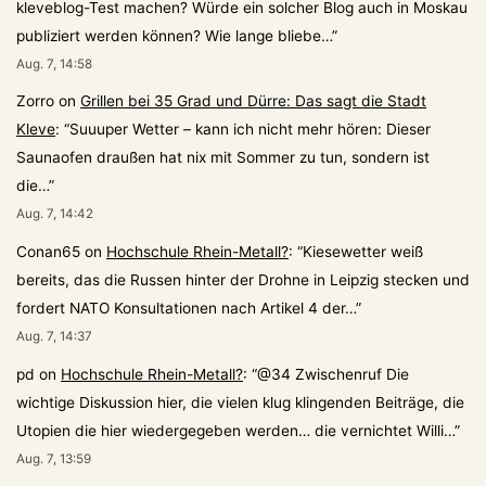
kleveblog-Test machen? Würde ein solcher Blog auch in Moskau
publiziert werden können? Wie lange bliebe…
”
Aug. 7, 14:58
Zorro
on
Grillen bei 35 Grad und Dürre: Das sagt die Stadt
Kleve
: “
Suuuper Wetter – kann ich nicht mehr hören: Dieser
Saunaofen draußen hat nix mit Sommer zu tun, sondern ist
die…
”
Aug. 7, 14:42
Conan65
on
Hochschule Rhein-Metall?
: “
Kiesewetter weiß
bereits, das die Russen hinter der Drohne in Leipzig stecken und
fordert NATO Konsultationen nach Artikel 4 der…
”
Aug. 7, 14:37
pd
on
Hochschule Rhein-Metall?
: “
@34 Zwischenruf Die
wichtige Diskussion hier, die vielen klug klingenden Beiträge, die
Utopien die hier wiedergegeben werden… die vernichtet Willi…
”
Aug. 7, 13:59