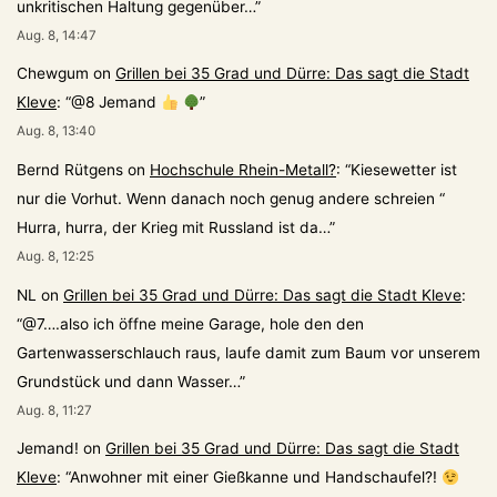
unkritischen Haltung gegenüber…
”
Aug. 8, 14:47
Chewgum
on
Grillen bei 35 Grad und Dürre: Das sagt die Stadt
Kleve
: “
@8 Jemand
”
Aug. 8, 13:40
Bernd Rütgens
on
Hochschule Rhein-Metall?
: “
Kiesewetter ist
nur die Vorhut. Wenn danach noch genug andere schreien “
Hurra, hurra, der Krieg mit Russland ist da…
”
Aug. 8, 12:25
NL
on
Grillen bei 35 Grad und Dürre: Das sagt die Stadt Kleve
:
“
@7….also ich öffne meine Garage, hole den den
Gartenwasserschlauch raus, laufe damit zum Baum vor unserem
Grundstück und dann Wasser…
”
Aug. 8, 11:27
Jemand!
on
Grillen bei 35 Grad und Dürre: Das sagt die Stadt
Kleve
: “
Anwohner mit einer Gießkanne und Handschaufel?!