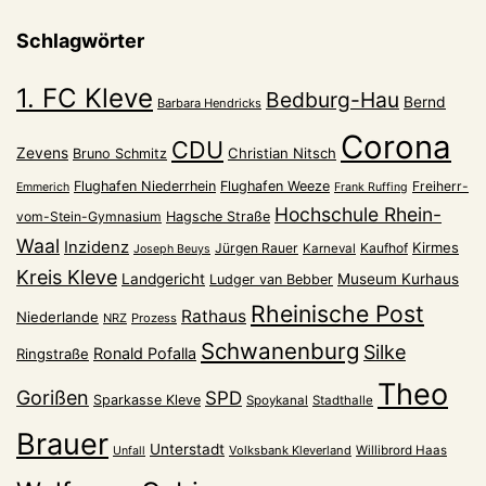
Schlagwörter
1. FC Kleve
Bedburg-Hau
Bernd
Barbara Hendricks
Corona
CDU
Zevens
Christian Nitsch
Bruno Schmitz
Flughafen Niederrhein
Flughafen Weeze
Freiherr-
Emmerich
Frank Ruffing
Hochschule Rhein-
vom-Stein-Gymnasium
Hagsche Straße
Waal
Inzidenz
Kirmes
Jürgen Rauer
Kaufhof
Karneval
Joseph Beuys
Kreis Kleve
Landgericht
Museum Kurhaus
Ludger van Bebber
Rheinische Post
Rathaus
Niederlande
NRZ
Prozess
Schwanenburg
Silke
Ronald Pofalla
Ringstraße
Theo
Gorißen
SPD
Sparkasse Kleve
Spoykanal
Stadthalle
Brauer
Unterstadt
Volksbank Kleverland
Willibrord Haas
Unfall