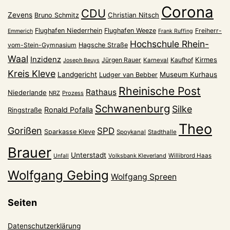
Corona
CDU
Zevens
Christian Nitsch
Bruno Schmitz
Flughafen Niederrhein
Flughafen Weeze
Freiherr-
Emmerich
Frank Ruffing
Hochschule Rhein-
vom-Stein-Gymnasium
Hagsche Straße
Waal
Inzidenz
Kirmes
Jürgen Rauer
Kaufhof
Karneval
Joseph Beuys
Kreis Kleve
Landgericht
Museum Kurhaus
Ludger van Bebber
Rheinische Post
Rathaus
Niederlande
NRZ
Prozess
Schwanenburg
Silke
Ronald Pofalla
Ringstraße
Theo
Gorißen
SPD
Sparkasse Kleve
Spoykanal
Stadthalle
Brauer
Unterstadt
Volksbank Kleverland
Willibrord Haas
Unfall
Wolfgang Gebing
Wolfgang Spreen
Seiten
Datenschutzerklärung