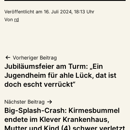
Veröffentlicht am
16. Juli 2024, 18:13 Uhr
Von
rd
Beitragsnavigation
Vorheriger Beitrag
Jubiläumsfeier am Turm: „Ein
Jugendheim für ahle Lück, dat ist
doch escht verrückt“
Nächster Beitrag
Big-Splash-Crash: Kirmesbummel
endete im Klever Krankenhaus,
Mutter und Kind (4) schwer verletzt