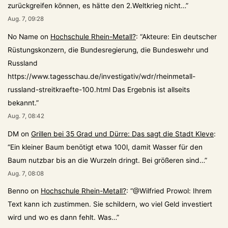
zurückgreifen können, es hätte den 2.Weltkrieg nicht…
”
Aug. 7, 09:28
No Name
on
Hochschule Rhein-Metall?
: “
Akteure: Ein deutscher
Rüstungskonzern, die Bundesregierung, die Bundeswehr und
Russland
https://www.tagesschau.de/investigativ/wdr/rheinmetall-
russland-streitkraefte-100.html Das Ergebnis ist allseits
bekannt.
”
Aug. 7, 08:42
DM
on
Grillen bei 35 Grad und Dürre: Das sagt die Stadt Kleve
:
“
Ein kleiner Baum benötigt etwa 100l, damit Wasser für den
Baum nutzbar bis an die Wurzeln dringt. Bei größeren sind…
”
Aug. 7, 08:08
Benno
on
Hochschule Rhein-Metall?
: “
@Wilfried Prowol: Ihrem
Text kann ich zustimmen. Sie schildern, wo viel Geld investiert
wird und wo es dann fehlt. Was…
”