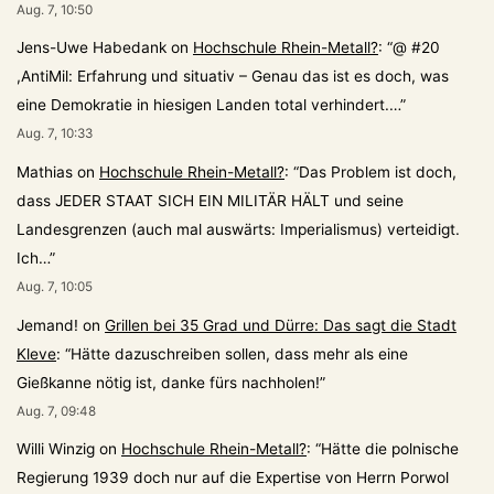
Aug. 7, 10:50
Jens-Uwe Habedank
on
Hochschule Rhein-Metall?
: “
@ #20
,AntiMil: Erfahrung und situativ – Genau das ist es doch, was
eine Demokratie in hiesigen Landen total verhindert.…
”
Aug. 7, 10:33
Mathias
on
Hochschule Rhein-Metall?
: “
Das Problem ist doch,
dass JEDER STAAT SICH EIN MILITÄR HÄLT und seine
Landesgrenzen (auch mal auswärts: Imperialismus) verteidigt.
Ich…
”
Aug. 7, 10:05
Jemand!
on
Grillen bei 35 Grad und Dürre: Das sagt die Stadt
Kleve
: “
Hätte dazuschreiben sollen, dass mehr als eine
Gießkanne nötig ist, danke fürs nachholen!
”
Aug. 7, 09:48
Willi Winzig
on
Hochschule Rhein-Metall?
: “
Hätte die polnische
Regierung 1939 doch nur auf die Expertise von Herrn Porwol