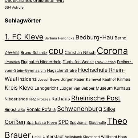
Deutschlands dreistester Wirt
664 Aufrufe
Schlagwörter
1. FC Kleve
Bedburg-Hau
Bernd
Barbara Hendricks
Corona
CDU
Zevens
Christian Nitsch
Bruno Schmitz
Flughafen Niederrhein
Flughafen Weeze
Freiherr-
Emmerich
Frank Ruffing
Hochschule Rhein-
vom-Stein-Gymnasium
Hagsche Straße
Waal
Inzidenz
Kirmes
Jürgen Rauer
Kaufhof
Karneval
Joseph Beuys
Kreis Kleve
Landgericht
Museum Kurhaus
Ludger van Bebber
Rheinische Post
Rathaus
Niederlande
NRZ
Prozess
Schwanenburg
Silke
Ronald Pofalla
Ringstraße
Theo
Gorißen
SPD
Sparkasse Kleve
Spoykanal
Stadthalle
Brauer
Unterstadt
Volksbank Kleverland
Willibrord Haas
Unfall