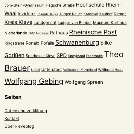
Hochschule Rhein-
vom-Stein-Gymnasium
Hagsche Straße
Waal
Inzidenz
Kirmes
Jürgen Rauer
Kaufhof
Karneval
Joseph Beuys
Kreis Kleve
Landgericht
Museum Kurhaus
Ludger van Bebber
Rheinische Post
Rathaus
Niederlande
NRZ
Prozess
Schwanenburg
Silke
Ronald Pofalla
Ringstraße
Theo
Gorißen
SPD
Sparkasse Kleve
Spoykanal
Stadthalle
Brauer
Unterstadt
Volksbank Kleverland
Willibrord Haas
Unfall
Wolfgang Gebing
Wolfgang Spreen
Seiten
Datenschutzerklärung
Kontakt
Über kleveblog