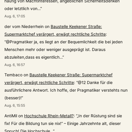
häufig von Machtinteressen, angeblichen Sicherheitsdenken
oder letztlich von…
”
Aug. 6, 17:05
der vom Niederrhein
on
Baustelle Keekener Straße:
Supermarktchef verärgert, erwägt rechtliche Schritte
:
“
@Pragmatiker ja, es liegt an der Bequemlichkeit die bei jeden
Menschen mehr oder weniger ausgeprägt ist. Daraus
abzuleiten,dass es eigentlich…
”
Aug. 6, 16:57
Tembaco
on
Baustelle Keekener Straße: Supermarktchef
verärgert, erwägt rechtliche Schritte
: “
@12 Danke für die
ausführlichere Antwort. Ich hoffe, der Pragmatiker verstehts nun
(besser)!
”
Aug. 6, 15:55
AntiMil
on
Hochschule Rhein-Metall?
: “
„In der Rüstung sind sie
fix! Für die Bildung tun sie nix!“ – Einige Jahrzehnte alt, dieser
Spruch! Die Hochschule…
”