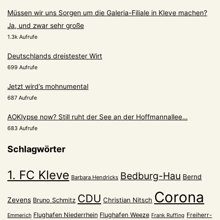
Müssen wir uns Sorgen um die Galeria-Filiale in Kleve machen?
Ja, und zwar sehr große
1.3k Aufrufe
Deutschlands dreistester Wirt
699 Aufrufe
Jetzt wird’s mohnumental
687 Aufrufe
AOKlypse now? Still ruht der See an der Hoffmannallee…
683 Aufrufe
Schlagwörter
1. FC Kleve
Bedburg-Hau
Bernd
Barbara Hendricks
Corona
CDU
Zevens
Christian Nitsch
Bruno Schmitz
Flughafen Niederrhein
Flughafen Weeze
Freiherr-
Emmerich
Frank Ruffing