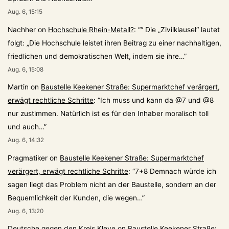
Aug. 6, 15:15
Nachher
on
Hochschule Rhein-Metall?
: “
“ Die „Zivilklausel“ lautet
folgt: „Die Hochschule leistet ihren Beitrag zu einer nachhaltigen,
friedlichen und demokratischen Welt, indem sie ihre…
”
Aug. 6, 15:08
Martin
on
Baustelle Keekener Straße: Supermarktchef verärgert,
erwägt rechtliche Schritte
: “
Ich muss und kann da @7 und @8
nur zustimmen. Natürlich ist es für den Inhaber moralisch toll
und auch…
”
Aug. 6, 14:32
Pragmatiker
on
Baustelle Keekener Straße: Supermarktchef
verärgert, erwägt rechtliche Schritte
: “
7+8 Demnach würde ich
sagen liegt das Problem nicht an der Baustelle, sondern an der
Bequemlichkeit der Kunden, die wegen…
”
Aug. 6, 13:20
Deutsche gegen den Kreis Kleve
on
Baustelle Keekener Straße: