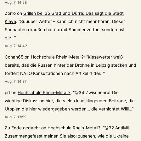
Aug. 7, 14:58
Zorro
on
Grillen bei 35 Grad und Dürre: Das sagt die Stadt
Kleve
: “
Suuuper Wetter – kann ich nicht mehr hören: Dieser
Saunaofen draußen hat nix mit Sommer zu tun, sondern ist
die…
”
Aug. 7, 14:42
Conan65
on
Hochschule Rhein-Metall?
: “
Kiesewetter weiß
bereits, das die Russen hinter der Drohne in Leipzig stecken und
fordert NATO Konsultationen nach Artikel 4 der…
”
Aug. 7, 14:37
pd
on
Hochschule Rhein-Metall?
: “
@34 Zwischenruf Die
wichtige Diskussion hier, die vielen klug klingenden Beiträge, die
Utopien die hier wiedergegeben werden… die vernichtet Willi…
”
Aug. 7, 13:59
Zu Ende gedacht
on
Hochschule Rhein-Metall?
: “
@32 AntiMil
Zusammengefasst meinen Sie also: zusehen, wie die Ukraine