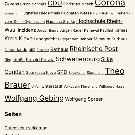
Corona
CDU
Zevens
Christian Nitsch
Bruno Schmitz
Flughafen Niederrhein
Flughafen Weeze
Freiherr-
Emmerich
Frank Ruffing
Hochschule Rhein-
vom-Stein-Gymnasium
Hagsche Straße
Waal
Inzidenz
Kirmes
Jürgen Rauer
Kaufhof
Karneval
Joseph Beuys
Kreis Kleve
Landgericht
Museum Kurhaus
Ludger van Bebber
Rheinische Post
Rathaus
Niederlande
NRZ
Prozess
Schwanenburg
Silke
Ronald Pofalla
Ringstraße
Theo
Gorißen
SPD
Sparkasse Kleve
Spoykanal
Stadthalle
Brauer
Unterstadt
Volksbank Kleverland
Willibrord Haas
Unfall
Wolfgang Gebing
Wolfgang Spreen
Seiten
Datenschutzerklärung