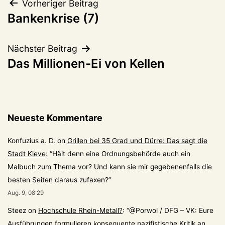
Beitragsnavigation
Vorheriger Beitrag
Bankenkrise (7)
Nächster Beitrag
Das Millionen-Ei von Kellen
Neueste Kommentare
Konfuzius a. D.
on
Grillen bei 35 Grad und Dürre: Das sagt die
Stadt Kleve
: “
Hält denn eine Ordnungsbehörde auch ein
Malbuch zum Thema vor? Und kann sie mir gegebenenfalls die
besten Seiten daraus zufaxen?
”
Aug. 9, 08:29
Steez
on
Hochschule Rhein-Metall?
: “
@Porwol / DFG – VK: Eure
Ausführungen formulieren konsequente pazifistische Kritik an