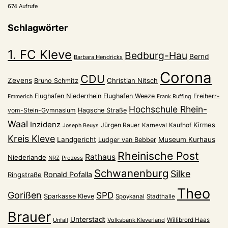
674 Aufrufe
Schlagwörter
1. FC Kleve
Bedburg-Hau
Bernd
Barbara Hendricks
Corona
CDU
Zevens
Christian Nitsch
Bruno Schmitz
Flughafen Niederrhein
Flughafen Weeze
Freiherr-
Emmerich
Frank Ruffing
Hochschule Rhein-
vom-Stein-Gymnasium
Hagsche Straße
Waal
Inzidenz
Kirmes
Jürgen Rauer
Kaufhof
Karneval
Joseph Beuys
Kreis Kleve
Landgericht
Museum Kurhaus
Ludger van Bebber
Rheinische Post
Rathaus
Niederlande
NRZ
Prozess
Schwanenburg
Silke
Ronald Pofalla
Ringstraße
Theo
Gorißen
SPD
Sparkasse Kleve
Spoykanal
Stadthalle
Brauer
Unterstadt
Volksbank Kleverland
Willibrord Haas
Unfall