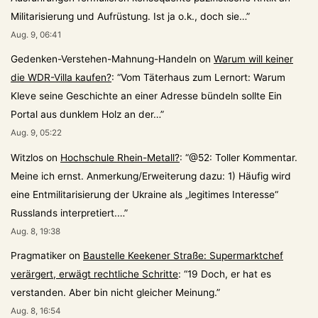
Militarisierung und Aufrüstung. Ist ja o.k., doch sie…
”
Aug. 9, 06:41
Gedenken-Verstehen-Mahnung-Handeln
on
Warum will keiner
die WDR-Villa kaufen?
: “
Vom Täterhaus zum Lernort: Warum
Kleve seine Geschichte an einer Adresse bündeln sollte Ein
Portal aus dunklem Holz an der…
”
Aug. 9, 05:22
Witzlos
on
Hochschule Rhein-Metall?
: “
@52: Toller Kommentar.
Meine ich ernst. Anmerkung/Erweiterung dazu: 1) Häufig wird
eine Entmilitarisierung der Ukraine als „legitimes Interesse“
Russlands interpretiert.…
”
Aug. 8, 19:38
Pragmatiker
on
Baustelle Keekener Straße: Supermarktchef
verärgert, erwägt rechtliche Schritte
: “
19 Doch, er hat es
verstanden. Aber bin nicht gleicher Meinung.
”
Aug. 8, 16:54