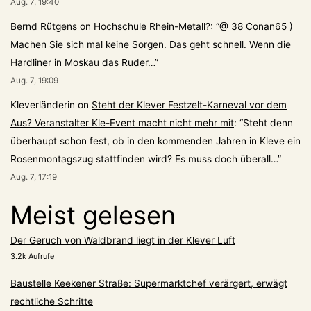
Aug. 7, 19:40
Bernd Rütgens
on
Hochschule Rhein-Metall?
: “
@ 38 Conan65 )
Machen Sie sich mal keine Sorgen. Das geht schnell. Wenn die
Hardliner in Moskau das Ruder…
”
Aug. 7, 19:09
Kleverländerin
on
Steht der Klever Festzelt-Karneval vor dem
Aus? Veranstalter Kle-Event macht nicht mehr mit
: “
Steht denn
überhaupt schon fest, ob in den kommenden Jahren in Kleve ein
Rosenmontagszug stattfinden wird? Es muss doch überall…
”
Aug. 7, 17:19
Meist gelesen
Der Geruch von Waldbrand liegt in der Klever Luft
3.2k Aufrufe
Baustelle Keekener Straße: Supermarktchef verärgert, erwägt
rechtliche Schritte