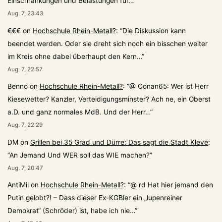
Einschränkungen und Belastungen für…
”
Aug. 7, 23:43
€€€
on
Hochschule Rhein-Metall?
: “
Die Diskussion kann
beendet werden. Oder sie dreht sich noch ein bisschen weiter
im Kreis ohne dabei überhaupt den Kern…
”
Aug. 7, 22:57
Benno
on
Hochschule Rhein-Metall?
: “
@ Conan65: Wer ist Herr
Kiesewetter? Kanzler, Verteidigungsminster? Ach ne, ein Oberst
a.D. und ganz normales MdB. Und der Herr…
”
Aug. 7, 22:29
DM
on
Grillen bei 35 Grad und Dürre: Das sagt die Stadt Kleve
:
“
An Jemand Und WER soll das WIE machen?
”
Aug. 7, 20:47
AntiMil
on
Hochschule Rhein-Metall?
: “
@ rd Hat hier jemand den
Putin gelobt?! – Dass dieser Ex-KGBler ein „lupenreiner
Demokrat“ (Schröder) ist, habe ich nie…
”