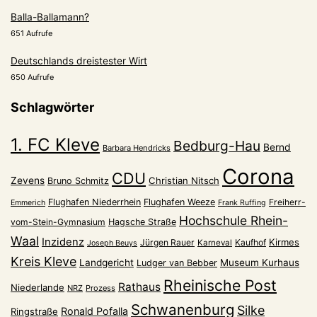
Balla-Ballamann?
651 Aufrufe
Deutschlands dreistester Wirt
650 Aufrufe
Schlagwörter
1. FC Kleve
Bedburg-Hau
Bernd
Barbara Hendricks
Corona
CDU
Zevens
Christian Nitsch
Bruno Schmitz
Flughafen Niederrhein
Flughafen Weeze
Freiherr-
Emmerich
Frank Ruffing
Hochschule Rhein-
vom-Stein-Gymnasium
Hagsche Straße
Waal
Inzidenz
Kirmes
Jürgen Rauer
Kaufhof
Karneval
Joseph Beuys
Kreis Kleve
Landgericht
Museum Kurhaus
Ludger van Bebber
Rheinische Post
Rathaus
Niederlande
NRZ
Prozess
Schwanenburg
Silke
Ronald Pofalla
Ringstraße