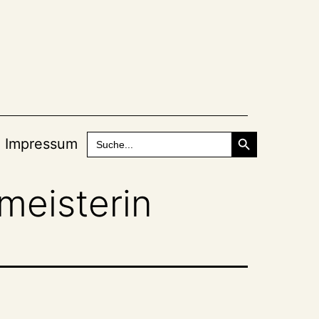
Search Button
Search
Impressum
for:
meisterin