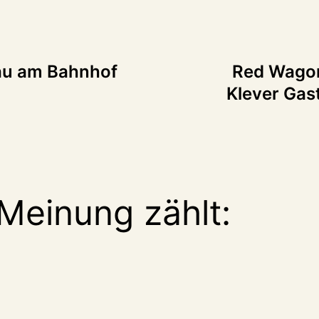
tion
u am Bahnhof
Red Wagon
Klever Gas
Meinung zählt: