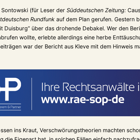
 Sontowski (für Leser der
Süddeutschen Zeitung:
Caus
tdeutschen Rundfunk
auf dem Plan gerufen. Gestern be
t Duisburg“ über das drohende Debakel. Wer den Beri
abrufen wollte, erlebte allerdings eine herbe Enttäusc
eiträgen war der Bericht aus Kleve mit dem Hinweis ma
ssen ins Kraut, Verschwörungstheorien machten scho
og
die Eigenart hat, in solchen Fällen einfach nachzufra