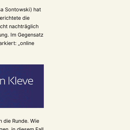
a Sontowski) hat
richtete die
cht nachträglich
hung. Im Gegensatz
rkiert: „online
n die Runde. Wie
gen, in diesem Fall