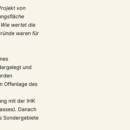
Projekt von
ungsfläche
 Wie wertet die
Gründe waren für
ines
dargelegt und
erden
en Offenlage des
ung mit der IHK
lasses). Danach
ls Sondergebiete