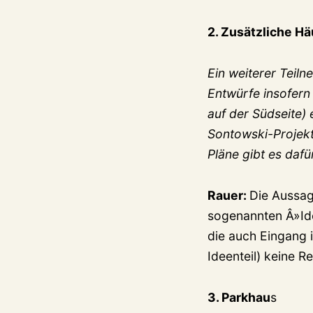
2. Zusätzliche H
Ein weiterer Teil
Entwürfe insofern 
auf der Südseite)
Sontowski-Projekt
Pläne gibt es dafü
Rauer:
Die Aussag
sogenannten Â»Id
die auch Eingang i
Ideenteil) keine R
3. Parkhau
s