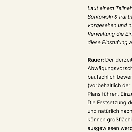
Laut einem Teilneh
Sontowski & Partn
vorgesehen und ni
Verwaltung die Ei
diese Einstufung
Rauer:
Der derzei
Abwägungsvorschla
baufachlich bewe
(vorbehaltlich der
Plans führen. Einz
Die Festsetzung d
und natürlich nac
können großflächi
ausgewiesen werd