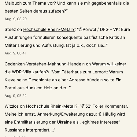
Malbuch zum Thema vor? Und kann sie mir gegebenenfalls die
besten Seiten daraus zufaxen?
”
Aug. 9, 08:29
Steez
on
Hochschule Rhein-Metall?
: “
@Porwol / DFG – VK: Eure
Ausführungen formulieren konsequente pazifistische Kritik an
Militarisierung und Aufrüstung. Ist ja o.k., doch sie…
”
Aug. 9, 06:41
Gedenken-Verstehen-Mahnung-Handeln
on
Warum will keiner
die WDR-Villa kaufen?
: “
Vom Täterhaus zum Lernort: Warum
Kleve seine Geschichte an einer Adresse bündeln sollte Ein
Portal aus dunklem Holz an der…
”
Aug. 9, 05:22
Witzlos
on
Hochschule Rhein-Metall?
: “
@52: Toller Kommentar.
Meine ich ernst. Anmerkung/Erweiterung dazu: 1) Häufig wird
eine Entmilitarisierung der Ukraine als „legitimes Interesse“
Russlands interpretiert.…
”