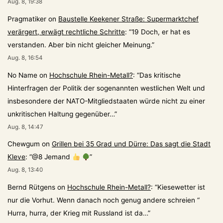
Aug. 8, 19:38
Pragmatiker
on
Baustelle Keekener Straße: Supermarktchef
verärgert, erwägt rechtliche Schritte
: “
19 Doch, er hat es
verstanden. Aber bin nicht gleicher Meinung.
”
Aug. 8, 16:54
No Name
on
Hochschule Rhein-Metall?
: “
Das kritische
Hinterfragen der Politik der sogenannten westlichen Welt und
insbesondere der NATO-Mitgliedstaaten würde nicht zu einer
unkritischen Haltung gegenüber…
”
Aug. 8, 14:47
Chewgum
on
Grillen bei 35 Grad und Dürre: Das sagt die Stadt
Kleve
: “
@8 Jemand
”
Aug. 8, 13:40
Bernd Rütgens
on
Hochschule Rhein-Metall?
: “
Kiesewetter ist
nur die Vorhut. Wenn danach noch genug andere schreien “
Hurra, hurra, der Krieg mit Russland ist da…
”