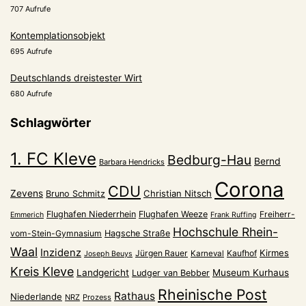
707 Aufrufe
Kontemplationsobjekt
695 Aufrufe
Deutschlands dreistester Wirt
680 Aufrufe
Schlagwörter
1. FC Kleve
Bedburg-Hau
Bernd
Barbara Hendricks
Corona
CDU
Zevens
Christian Nitsch
Bruno Schmitz
Flughafen Niederrhein
Flughafen Weeze
Freiherr-
Emmerich
Frank Ruffing
Hochschule Rhein-
vom-Stein-Gymnasium
Hagsche Straße
Waal
Inzidenz
Kirmes
Jürgen Rauer
Kaufhof
Karneval
Joseph Beuys
Kreis Kleve
Landgericht
Museum Kurhaus
Ludger van Bebber
Rheinische Post
Rathaus
Niederlande
NRZ
Prozess