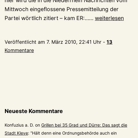
hier wird die in die Niederrhein Nachrichten vom
Mittwoch eingeflossene Pressemitteilung der
Er
Partei wörtlich zitiert – kam ER:……
weiterlesen
weiß
ALLES
Veröffentlicht am
7. März 2010, 22:41 Uhr
-
13
Kommentare
Neueste Kommentare
Konfuzius a. D.
on
Grillen bei 35 Grad und Dürre: Das sagt die
Stadt Kleve
: “
Hält denn eine Ordnungsbehörde auch ein