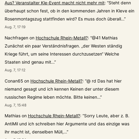
Aus? Veranstalter Kle-Event macht nicht mehr mit
: “
Steht denn
überhaupt schon fest, ob in den kommenden Jahren in Kleve ein
Rosenmontagszug stattfinden wird? Es muss doch überall…
”
Aug. 7, 17:19
Nachfragen
on
Hochschule Rhein-Metall?
: “
@41 Mathias
Zunächst ein paar Verständnisfragen. „der Westen ständig
Kriege führt, um seine Interessen durchzusetzen“ Welche
Staaten sind genau mit…
”
Aug. 7, 17:12
Conan65
on
Hochschule Rhein-Metall?
: “
@ rd Das hat hier
niemand gesagt und ich kennen Keinen der unter diesem
russischen Regime leben möchte. Bitte keinen…
”
Aug. 7, 15:48
Mathias
on
Hochschule Rhein-Metall?
: “
Sorry Leute, aber z. B.
AntiMil und ich schreiben hier Argumente und das einzige was
ihr macht ist, denselben Müll,…
”