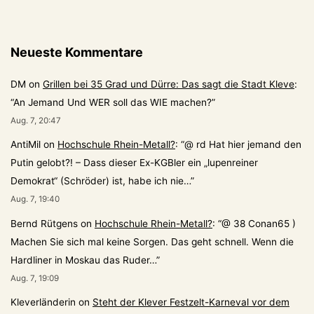
Neueste Kommentare
DM
on
Grillen bei 35 Grad und Dürre: Das sagt die Stadt Kleve
:
“
An Jemand Und WER soll das WIE machen?
”
Aug. 7, 20:47
AntiMil
on
Hochschule Rhein-Metall?
: “
@ rd Hat hier jemand den
Putin gelobt?! – Dass dieser Ex-KGBler ein „lupenreiner
Demokrat“ (Schröder) ist, habe ich nie…
”
Aug. 7, 19:40
Bernd Rütgens
on
Hochschule Rhein-Metall?
: “
@ 38 Conan65 )
Machen Sie sich mal keine Sorgen. Das geht schnell. Wenn die
Hardliner in Moskau das Ruder…
”
Aug. 7, 19:09
Kleverländerin
on
Steht der Klever Festzelt-Karneval vor dem