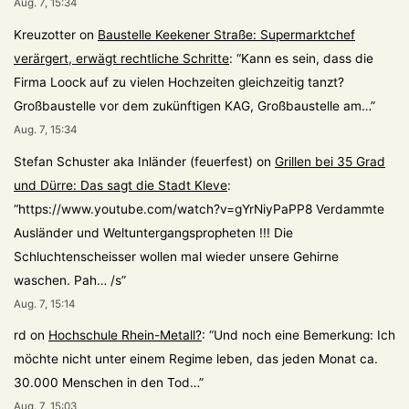
Aug. 7, 15:34
Kreuzotter
on
Baustelle Keekener Straße: Supermarktchef
verärgert, erwägt rechtliche Schritte
: “
Kann es sein, dass die
Firma Loock auf zu vielen Hochzeiten gleichzeitig tanzt?
Großbaustelle vor dem zukünftigen KAG, Großbaustelle am…
”
Aug. 7, 15:34
Stefan Schuster aka Inländer (feuerfest)
on
Grillen bei 35 Grad
und Dürre: Das sagt die Stadt Kleve
:
“
https://www.youtube.com/watch?v=gYrNiyPaPP8 Verdammte
Ausländer und Weltuntergangspropheten !!! Die
Schluchtenscheisser wollen mal wieder unsere Gehirne
waschen. Pah… /s
”
Aug. 7, 15:14
rd
on
Hochschule Rhein-Metall?
: “
Und noch eine Bemerkung: Ich
möchte nicht unter einem Regime leben, das jeden Monat ca.
30.000 Menschen in den Tod…
”
Aug. 7, 15:03