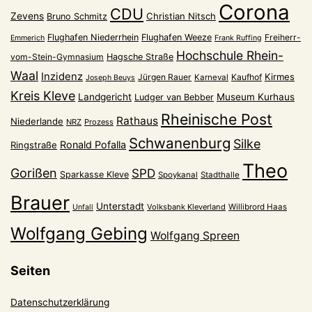
Corona
CDU
Zevens
Christian Nitsch
Bruno Schmitz
Flughafen Niederrhein
Flughafen Weeze
Freiherr-
Emmerich
Frank Ruffing
Hochschule Rhein-
vom-Stein-Gymnasium
Hagsche Straße
Waal
Inzidenz
Kirmes
Jürgen Rauer
Kaufhof
Karneval
Joseph Beuys
Kreis Kleve
Landgericht
Museum Kurhaus
Ludger van Bebber
Rheinische Post
Rathaus
Niederlande
NRZ
Prozess
Schwanenburg
Silke
Ronald Pofalla
Ringstraße
Theo
Gorißen
SPD
Sparkasse Kleve
Spoykanal
Stadthalle
Brauer
Unterstadt
Volksbank Kleverland
Willibrord Haas
Unfall
Wolfgang Gebing
Wolfgang Spreen
Seiten
Datenschutzerklärung