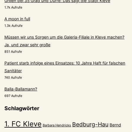
Grillen bei 35 Grad und Dürre: Das sagt die Stadt Kleve
1.7k Aufrufe
A moon in full
1.3k Aufrufe
Müssen wir uns Sorgen um die Galeria-Filiale in Kleve machen?
Ja, und zwar sehr große
851 Aufrufe
Patient starb infolge eines Einsatzes: 10 Jahre Haft für falschen
Sanitäter
740 Aufrufe
Balla-Ballamann?
697 Aufrufe
Schlagwörter
1. FC Kleve
Bedburg-Hau
Bernd
Barbara Hendricks