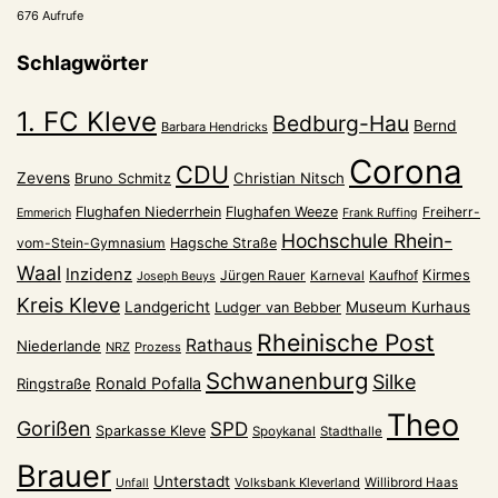
676 Aufrufe
Schlagwörter
1. FC Kleve
Bedburg-Hau
Bernd
Barbara Hendricks
Corona
CDU
Zevens
Christian Nitsch
Bruno Schmitz
Flughafen Niederrhein
Flughafen Weeze
Freiherr-
Emmerich
Frank Ruffing
Hochschule Rhein-
vom-Stein-Gymnasium
Hagsche Straße
Waal
Inzidenz
Kirmes
Jürgen Rauer
Kaufhof
Karneval
Joseph Beuys
Kreis Kleve
Landgericht
Museum Kurhaus
Ludger van Bebber
Rheinische Post
Rathaus
Niederlande
NRZ
Prozess
Schwanenburg
Silke
Ronald Pofalla
Ringstraße
Theo
Gorißen
SPD
Sparkasse Kleve
Spoykanal
Stadthalle
Brauer
Unterstadt
Volksbank Kleverland
Willibrord Haas
Unfall