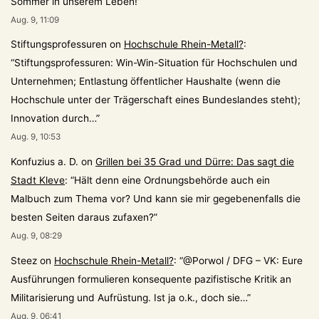
Sommer in unserem Leben!
”
Aug. 9, 11:09
Stiftungsprofessuren
on
Hochschule Rhein-Metall?
:
“
Stiftungsprofessuren: Win-Win-Situation für Hochschulen und
Unternehmen; Entlastung öffentlicher Haushalte (wenn die
Hochschule unter der Trägerschaft eines Bundeslandes steht);
Innovation durch…
”
Aug. 9, 10:53
Konfuzius a. D.
on
Grillen bei 35 Grad und Dürre: Das sagt die
Stadt Kleve
: “
Hält denn eine Ordnungsbehörde auch ein
Malbuch zum Thema vor? Und kann sie mir gegebenenfalls die
besten Seiten daraus zufaxen?
”
Aug. 9, 08:29
Steez
on
Hochschule Rhein-Metall?
: “
@Porwol / DFG – VK: Eure
Ausführungen formulieren konsequente pazifistische Kritik an
Militarisierung und Aufrüstung. Ist ja o.k., doch sie…
”
Aug. 9, 06:41