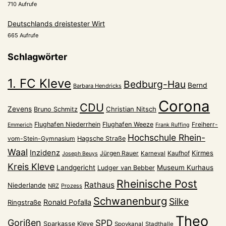
710 Aufrufe
Deutschlands dreistester Wirt
665 Aufrufe
Schlagwörter
1. FC Kleve
Bedburg-Hau
Bernd
Barbara Hendricks
Corona
CDU
Zevens
Christian Nitsch
Bruno Schmitz
Flughafen Niederrhein
Flughafen Weeze
Freiherr-
Emmerich
Frank Ruffing
Hochschule Rhein-
vom-Stein-Gymnasium
Hagsche Straße
Waal
Inzidenz
Kirmes
Jürgen Rauer
Kaufhof
Karneval
Joseph Beuys
Kreis Kleve
Landgericht
Museum Kurhaus
Ludger van Bebber
Rheinische Post
Rathaus
Niederlande
NRZ
Prozess
Schwanenburg
Silke
Ronald Pofalla
Ringstraße
Theo
Gorißen
SPD
Sparkasse Kleve
Spoykanal
Stadthalle