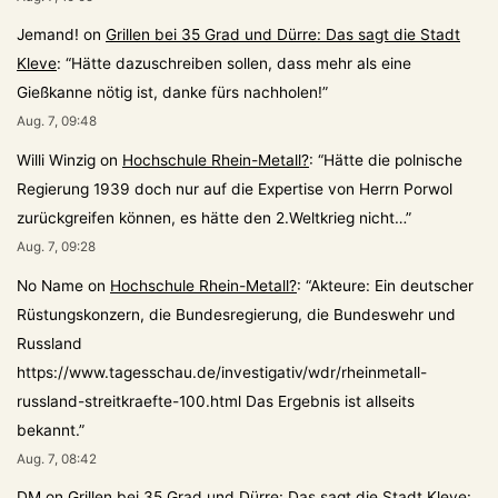
Jemand!
on
Grillen bei 35 Grad und Dürre: Das sagt die Stadt
Kleve
: “
Hätte dazuschreiben sollen, dass mehr als eine
Gießkanne nötig ist, danke fürs nachholen!
”
Aug. 7, 09:48
Willi Winzig
on
Hochschule Rhein-Metall?
: “
Hätte die polnische
Regierung 1939 doch nur auf die Expertise von Herrn Porwol
zurückgreifen können, es hätte den 2.Weltkrieg nicht…
”
Aug. 7, 09:28
No Name
on
Hochschule Rhein-Metall?
: “
Akteure: Ein deutscher
Rüstungskonzern, die Bundesregierung, die Bundeswehr und
Russland
https://www.tagesschau.de/investigativ/wdr/rheinmetall-
russland-streitkraefte-100.html Das Ergebnis ist allseits
bekannt.
”
Aug. 7, 08:42
DM
on
Grillen bei 35 Grad und Dürre: Das sagt die Stadt Kleve
: