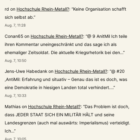
rd
on
Hochschule Rhein-Metall?
: “
Keine Organisation schafft
sich selbst ab.
”
Aug. 7, 11:28
Conan65
on
Hochschule Rhein-Metall?
: “
@ 9 AnitMil Ich teile
ihren Kommentar uneingeschränkt und das sage ich als
ehemaliger Zeitsoldat. Die aktuelle Kriegsrhetorik bei den…
”
Aug. 7, 10:50
Jens-Uwe Habedank
on
Hochschule Rhein-Metall?
: “
@ #20
,AntiMil: Erfahrung und situativ – Genau das ist es doch, was
eine Demokratie in hiesigen Landen total verhindert.…
”
Aug. 7, 10:33
Mathias
on
Hochschule Rhein-Metall?
: “
Das Problem ist doch,
dass JEDER STAAT SICH EIN MILITÄR HÄLT und seine
Landesgrenzen (auch mal auswärts: Imperialismus) verteidigt.
Ich…
”
Aug. 7, 10:05