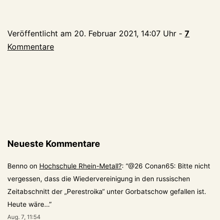
na
As
Veröffentlicht am
20. Februar 2021, 14:07 Uhr
-
7
1.
Kommentare
Fr
dr
Neueste Kommentare
Benno
on
Hochschule Rhein-Metall?
: “
@26 Conan65: Bitte nicht
vergessen, dass die Wiedervereinigung in den russischen
Zeitabschnitt der „Perestroika“ unter Gorbatschow gefallen ist.
Heute wäre…
”
Aug. 7, 11:54