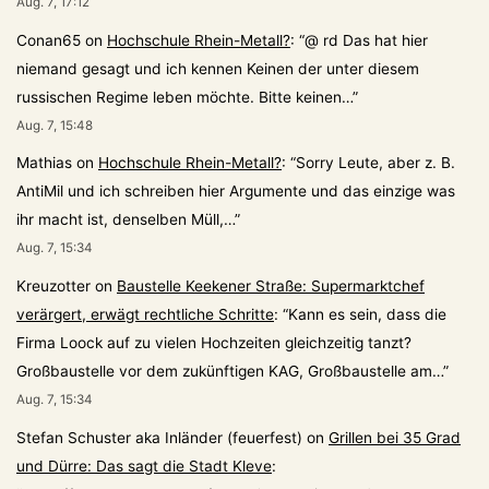
Aug. 7, 17:12
Conan65
on
Hochschule Rhein-Metall?
: “
@ rd Das hat hier
niemand gesagt und ich kennen Keinen der unter diesem
russischen Regime leben möchte. Bitte keinen…
”
Aug. 7, 15:48
Mathias
on
Hochschule Rhein-Metall?
: “
Sorry Leute, aber z. B.
AntiMil und ich schreiben hier Argumente und das einzige was
ihr macht ist, denselben Müll,…
”
Aug. 7, 15:34
Kreuzotter
on
Baustelle Keekener Straße: Supermarktchef
verärgert, erwägt rechtliche Schritte
: “
Kann es sein, dass die
Firma Loock auf zu vielen Hochzeiten gleichzeitig tanzt?
Großbaustelle vor dem zukünftigen KAG, Großbaustelle am…
”
Aug. 7, 15:34
Stefan Schuster aka Inländer (feuerfest)
on
Grillen bei 35 Grad
und Dürre: Das sagt die Stadt Kleve
: