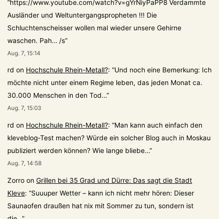
“
https://www.youtube.com/watch?v=gYrNiyPaPP8 Verdammte
Ausländer und Weltuntergangspropheten !!! Die
Schluchtenscheisser wollen mal wieder unsere Gehirne
waschen. Pah… /s
”
Aug. 7, 15:14
rd
on
Hochschule Rhein-Metall?
: “
Und noch eine Bemerkung: Ich
möchte nicht unter einem Regime leben, das jeden Monat ca.
30.000 Menschen in den Tod…
”
Aug. 7, 15:03
rd
on
Hochschule Rhein-Metall?
: “
Man kann auch einfach den
kleveblog-Test machen? Würde ein solcher Blog auch in Moskau
publiziert werden können? Wie lange bliebe…
”
Aug. 7, 14:58
Zorro
on
Grillen bei 35 Grad und Dürre: Das sagt die Stadt
Kleve
: “
Suuuper Wetter – kann ich nicht mehr hören: Dieser
Saunaofen draußen hat nix mit Sommer zu tun, sondern ist
die…
”