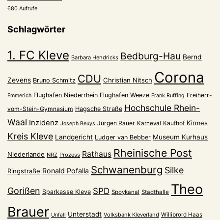
680 Aufrufe
Schlagwörter
1. FC Kleve
Bedburg-Hau
Bernd
Barbara Hendricks
Corona
CDU
Zevens
Christian Nitsch
Bruno Schmitz
Flughafen Niederrhein
Flughafen Weeze
Freiherr-
Emmerich
Frank Ruffing
Hochschule Rhein-
vom-Stein-Gymnasium
Hagsche Straße
Waal
Inzidenz
Kirmes
Jürgen Rauer
Kaufhof
Karneval
Joseph Beuys
Kreis Kleve
Landgericht
Museum Kurhaus
Ludger van Bebber
Rheinische Post
Rathaus
Niederlande
NRZ
Prozess
Schwanenburg
Silke
Ronald Pofalla
Ringstraße
Theo
Gorißen
SPD
Sparkasse Kleve
Spoykanal
Stadthalle
Brauer
Unterstadt
Volksbank Kleverland
Willibrord Haas
Unfall