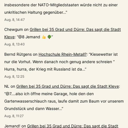
insbesondere der NATO-Mitgliedstaaten würde nicht zu einer
unkritischen Haltung gegenüber…
”
Aug. 8, 14:47
Chewgum
on
Grillen bei 35 Grad und Dürre: Das sagt die Stadt
Kleve
: “
@8 Jemand
”
Aug. 8, 13:40
Bernd Rütgens
on
Hochschule Rhein-Metall?
: “
Kiesewetter ist
nur die Vorhut. Wenn danach noch genug andere schreien “
Hurra, hurra, der Krieg mit Russland ist da…
”
Aug. 8, 12:25
NL
on
Grillen bei 35 Grad und Dürre: Das sagt die Stadt Kleve
:
“
@7….also ich öffne meine Garage, hole den den
Gartenwasserschlauch raus, laufe damit zum Baum vor unserem
Grundstück und dann Wasser…
”
Aug. 8, 11:27
Jemand!
on
Grillen bei 35 Grad und Dürre: Das sagt die Stadt