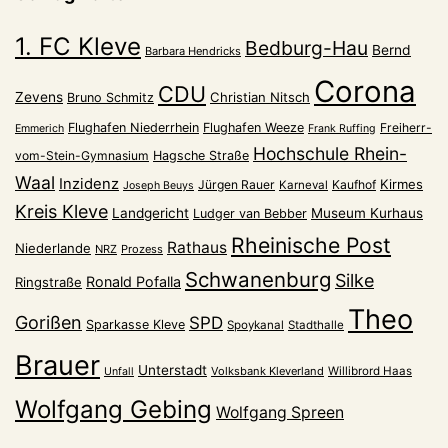
1. FC Kleve
Bedburg-Hau
Bernd
Barbara Hendricks
Corona
CDU
Zevens
Christian Nitsch
Bruno Schmitz
Flughafen Niederrhein
Flughafen Weeze
Freiherr-
Emmerich
Frank Ruffing
Hochschule Rhein-
vom-Stein-Gymnasium
Hagsche Straße
Waal
Inzidenz
Kirmes
Jürgen Rauer
Kaufhof
Karneval
Joseph Beuys
Kreis Kleve
Landgericht
Museum Kurhaus
Ludger van Bebber
Rheinische Post
Rathaus
Niederlande
NRZ
Prozess
Schwanenburg
Silke
Ronald Pofalla
Ringstraße
Theo
Gorißen
SPD
Sparkasse Kleve
Spoykanal
Stadthalle
Brauer
Unterstadt
Volksbank Kleverland
Willibrord Haas
Unfall
Wolfgang Gebing
Wolfgang Spreen