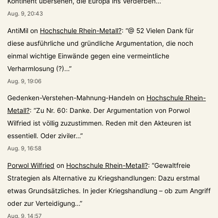
Kontinent übersehen, die Europa ins Verderben…
”
Aug. 9, 20:43
AntiMil
on
Hochschule Rhein-Metall?
: “
@ 52 Vielen Dank für
diese ausführliche und gründliche Argumentation, die noch
einmal wichtige Einwände gegen eine vermeintliche
Verharmlosung (?)…
”
Aug. 9, 19:06
Gedenken-Verstehen-Mahnung-Handeln
on
Hochschule Rhein-
Metall?
: “
Zu Nr. 60: Danke. Der Argumentation von Porwol
Wilfried ist völlig zuzustimmen. Reden mit den Akteuren ist
essentiell. Oder ziviler…
”
Aug. 9, 16:58
Porwol Wilfried
on
Hochschule Rhein-Metall?
: “
Gewaltfreie
Strategien als Alternative zu Kriegshandlungen: Dazu erstmal
etwas Grundsätzliches. In jeder Kriegshandlung – ob zum Angriff
oder zur Verteidigung…
”
Aug. 9, 14:57