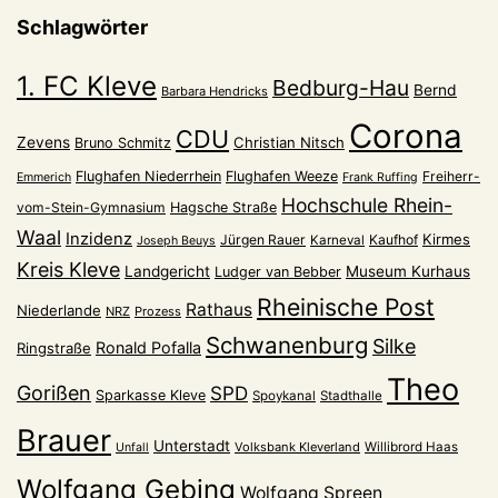
Schlagwörter
1. FC Kleve
Bedburg-Hau
Bernd
Barbara Hendricks
Corona
CDU
Zevens
Christian Nitsch
Bruno Schmitz
Flughafen Niederrhein
Flughafen Weeze
Freiherr-
Emmerich
Frank Ruffing
Hochschule Rhein-
vom-Stein-Gymnasium
Hagsche Straße
Waal
Inzidenz
Kirmes
Jürgen Rauer
Kaufhof
Karneval
Joseph Beuys
Kreis Kleve
Landgericht
Museum Kurhaus
Ludger van Bebber
Rheinische Post
Rathaus
Niederlande
NRZ
Prozess
Schwanenburg
Silke
Ronald Pofalla
Ringstraße
Theo
Gorißen
SPD
Sparkasse Kleve
Spoykanal
Stadthalle
Brauer
Unterstadt
Volksbank Kleverland
Willibrord Haas
Unfall
Wolfgang Gebing
Wolfgang Spreen