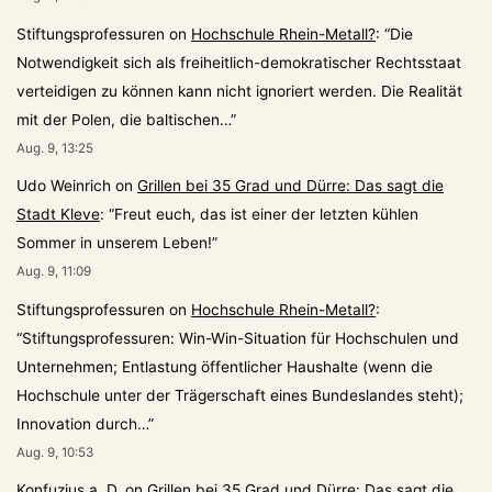
Stiftungsprofessuren
on
Hochschule Rhein-Metall?
: “
Die
Notwendigkeit sich als freiheitlich-demokratischer Rechtsstaat
verteidigen zu können kann nicht ignoriert werden. Die Realität
mit der Polen, die baltischen…
”
Aug. 9, 13:25
Udo Weinrich
on
Grillen bei 35 Grad und Dürre: Das sagt die
Stadt Kleve
: “
Freut euch, das ist einer der letzten kühlen
Sommer in unserem Leben!
”
Aug. 9, 11:09
Stiftungsprofessuren
on
Hochschule Rhein-Metall?
:
“
Stiftungsprofessuren: Win-Win-Situation für Hochschulen und
Unternehmen; Entlastung öffentlicher Haushalte (wenn die
Hochschule unter der Trägerschaft eines Bundeslandes steht);
Innovation durch…
”
Aug. 9, 10:53
Konfuzius a. D.
on
Grillen bei 35 Grad und Dürre: Das sagt die