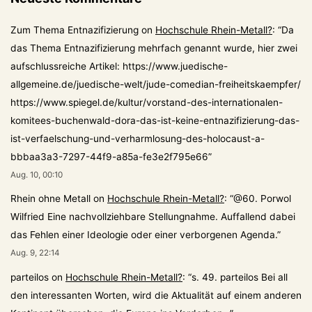
Zum Thema Entnazifizierung
on
Hochschule Rhein-Metall?
: “
Da
das Thema Entnazifizierung mehrfach genannt wurde, hier zwei
aufschlussreiche Artikel: https://www.juedische-
allgemeine.de/juedische-welt/jude-comedian-freiheitskaempfer/
https://www.spiegel.de/kultur/vorstand-des-internationalen-
komitees-buchenwald-dora-das-ist-keine-entnazifizierung-das-
ist-verfaelschung-und-verharmlosung-des-holocaust-a-
bbbaa3a3-7297-44f9-a85a-fe3e2f795e66
”
Aug. 10, 00:10
Rhein ohne Metall
on
Hochschule Rhein-Metall?
: “
@60. Porwol
Wilfried Eine nachvollziehbare Stellungnahme. Auffallend dabei
das Fehlen einer Ideologie oder einer verborgenen Agenda.
”
Aug. 9, 22:14
parteilos
on
Hochschule Rhein-Metall?
: “
s. 49. parteilos Bei all
den interessanten Worten, wird die Aktualität auf einem anderen