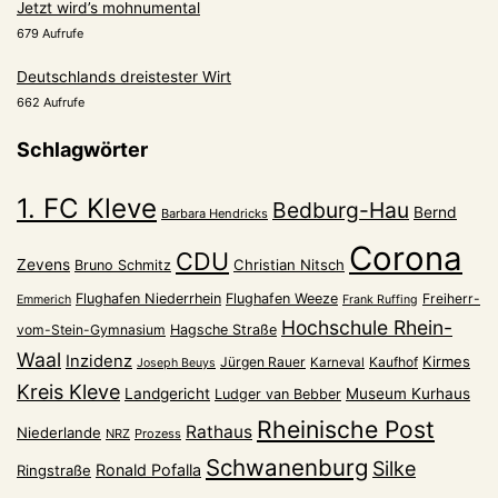
Jetzt wird’s mohnumental
679 Aufrufe
Deutschlands dreistester Wirt
662 Aufrufe
Schlagwörter
1. FC Kleve
Bedburg-Hau
Bernd
Barbara Hendricks
Corona
CDU
Zevens
Christian Nitsch
Bruno Schmitz
Flughafen Niederrhein
Flughafen Weeze
Freiherr-
Emmerich
Frank Ruffing
Hochschule Rhein-
vom-Stein-Gymnasium
Hagsche Straße
Waal
Inzidenz
Kirmes
Jürgen Rauer
Kaufhof
Karneval
Joseph Beuys
Kreis Kleve
Landgericht
Museum Kurhaus
Ludger van Bebber
Rheinische Post
Rathaus
Niederlande
NRZ
Prozess
Schwanenburg
Silke
Ronald Pofalla
Ringstraße