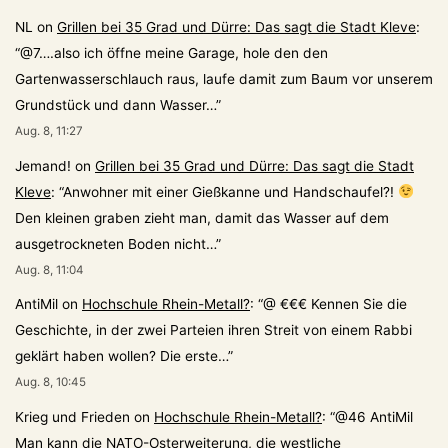
NL
on
Grillen bei 35 Grad und Dürre: Das sagt die Stadt Kleve
:
“
@7….also ich öffne meine Garage, hole den den
Gartenwasserschlauch raus, laufe damit zum Baum vor unserem
Grundstück und dann Wasser…
”
Aug. 8, 11:27
Jemand!
on
Grillen bei 35 Grad und Dürre: Das sagt die Stadt
Kleve
: “
Anwohner mit einer Gießkanne und Handschaufel?!
Den kleinen graben zieht man, damit das Wasser auf dem
ausgetrockneten Boden nicht…
”
Aug. 8, 11:04
AntiMil
on
Hochschule Rhein-Metall?
: “
@ €€€ Kennen Sie die
Geschichte, in der zwei Parteien ihren Streit von einem Rabbi
geklärt haben wollen? Die erste…
”
Aug. 8, 10:45
Krieg und Frieden
on
Hochschule Rhein-Metall?
: “
@46 AntiMil
Man kann die NATO-Osterweiterung, die westliche