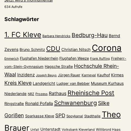
634 Aufrufe
Schlagwörter
1. FC Kleve
Bedburg-Hau
Bernd
Barbara Hendricks
Corona
CDU
Zevens
Christian Nitsch
Bruno Schmitz
Flughafen Niederrhein
Flughafen Weeze
Freiherr-
Emmerich
Frank Ruffing
Hochschule Rhein-
vom-Stein-Gymnasium
Hagsche Straße
Waal
Inzidenz
Kirmes
Jürgen Rauer
Kaufhof
Karneval
Joseph Beuys
Kreis Kleve
Landgericht
Museum Kurhaus
Ludger van Bebber
Rheinische Post
Rathaus
Niederlande
NRZ
Prozess
Schwanenburg
Silke
Ronald Pofalla
Ringstraße
Theo
Gorißen
SPD
Sparkasse Kleve
Spoykanal
Stadthalle
Brauer
Unterstadt
Volksbank Kleverland
Willibrord Haas
Unfall