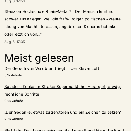
Aug. 6, 17:56
Steez
on
Hochschule Rhein-Metall?
: “
Der Mensch lernt nur
schwer aus Kriegen, weil die frafwürdigen politischen Akteure
häufig von Machtinteressen, angeblichen Sicherheitsdenken
oder letztlich von…
”
Aug. 6, 17:05
Meist gelesen
Der Geruch von Waldbrand liegt in der Klever Luft
3.1k Aufrufe
Baustelle Keekener Straße: Supermarktchef verärgert, erwägt
rechtliche Schritte
2.6k Aufrufe
„Der Gedanke, etwas zu zerstören und ein Zeichen zu setzen“
2.3k Aufrufe
Bleibt der Durchgang zwischen Backermatt und Hagsche Poort