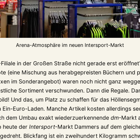
Arena-Atmosphäre im neuen Intersport-Markt
-Filiale in der Großen Straße nicht gerade erst eröffne
te (eine Mischung aus herabgepreisten Büchern und p
en im Sonderangebot) waren noch nicht ganz wegge
stliche Sortiment verschwunden. Dann die Regale. Da
ild! Und das, um Platz zu schaffen für das Höllenseg
n Ein-Euro-Laden. Manche Artikel kosten allerdings s
ach dem Umbau exakt wiederzuerkennende
dm
-Markt
ab heute der
Intersport
-Markt Dammers auf dem gleich
s gedreht. Blickfang ist ein zweihundert Kilogramm sch