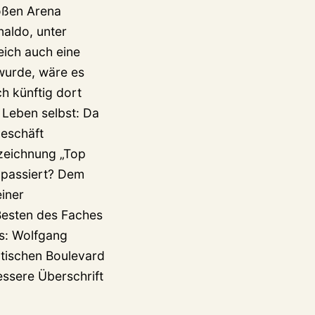
oßen Arena
naldo, unter
eich auch eine
 wurde, wäre es
h künftig dort
 Leben selbst: Da
eschäft
szeichnung „Top
 passiert? Dem
iner
Besten des Faches
es: Wolfgang
dtischen Boulevard
essere Überschrift