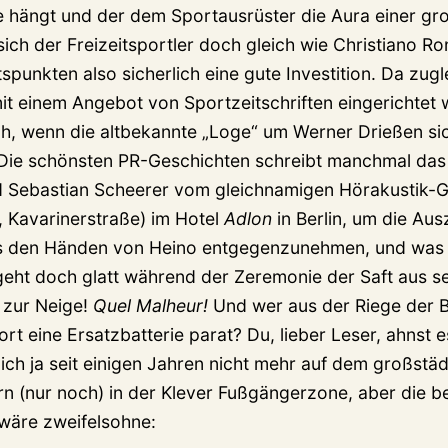
 hängt und der dem Sportausrüster die Aura einer gr
t sich der Freizeitsportler doch gleich wie Christiano Ro
punkten also sicherlich eine gute Investition. Da zugl
mit einem Angebot von Sportzeitschriften eingerichtet
ch, wenn die altbekannte „Loge“ um Werner Drießen sic
 Die schönsten PR-Geschichten schreibt manchmal das
d Sebastian Scheerer vom gleichnamigen Hörakustik-G
 Kavarinerstraße) im Hotel
Adlon
in Berlin, um die Au
us den Händen von Heino entgegenzunehmen, und was
geht doch glatt während der Zeremonie der Saft aus se
 zur Neige!
Quel Malheur!
Und wer aus der Riege der 
fort eine Ersatzbatterie parat? Du, lieber Leser, ahnst 
 ich ja seit einigen Jahren nicht mehr auf dem großstä
n (nur noch) in der Klever Fußgängerzone, aber die b
 wäre zweifelsohne: