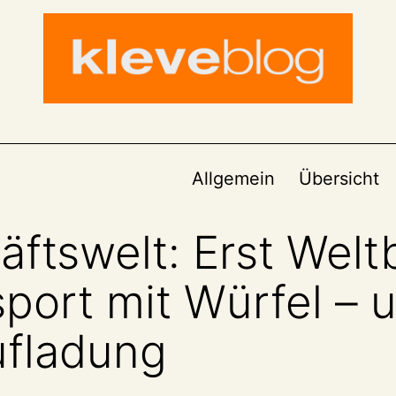
Allgemein
Übersicht
ftswelt: Erst Weltb
sport mit Würfel – 
ufladung