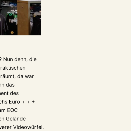
t? Nun denn, die
raktischen
räumt, da war
nn das
ment des
echs Euro + + +
 am EOC
en Gelände
werer Videowürfel,