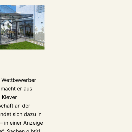
r Wettbewerber
“ macht er aus
 Klever
schäft an der
ndet sich dazu in
– in einer Anzeige
“. Sachen gibt’s!