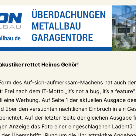
akustiker rettet Heinos Gehör!
e Form des Auf-sich-aufmerksam-Machens hat auch de
: Frei nach dem IT-Motto „It’s not a bug, it’s a feature
l eine Werbung. Auf Seite 1 der aktuellen Ausgabe des
d über den versuchten nächtlichen Einbruch in ein Ge
richtet. Auf der letzten Seite der gleichen Ausgabe fi
gen Anzeige das Foto einer eingeschlagenen Ladentür 
der Überschrift: „Rund um die Uhr attraktive Angebote