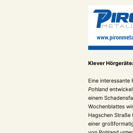
Klever Hörgeräte
Eine interessant
Pohland
entwickelt
einem Schadensfal
Wochenblattes wir
Hagschen Straße be
einer großformati
von Pohland unter 