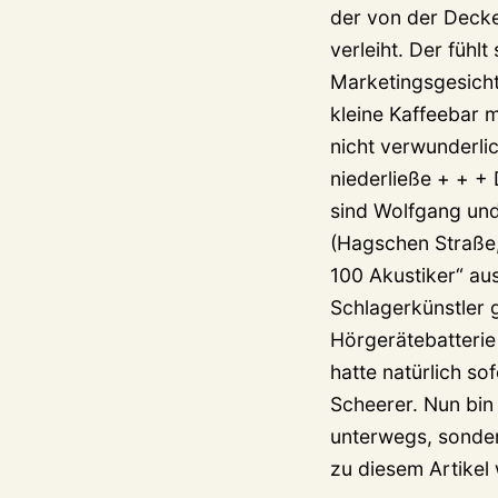
der von der Decke
verleiht. Der fühl
Marketingsgesichts
kleine Kaffeebar 
nicht verwunderli
niederließe + + +
sind Wolfgang un
(Hagschen Straße,
100 Akustiker“ a
Schlagerkünstler 
Hörgerätebatterie
hatte natürlich so
Scheerer. Nun bin
unterwegs, sonder
zu diesem Artikel