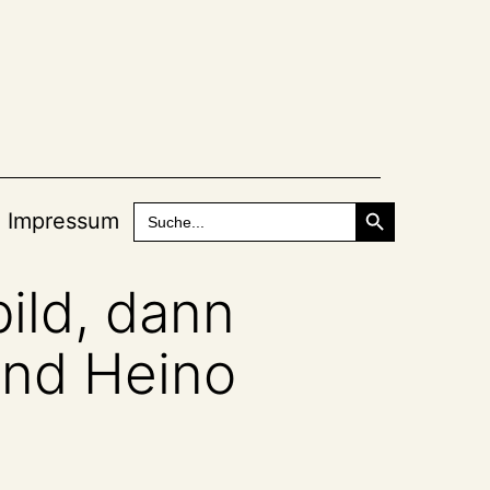
Search Button
Search
Impressum
for:
ild, dann
und Heino