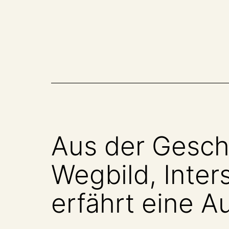
Zum
Inhalt
springen
Aus der Geschä
Wegbild, Inter
erfährt eine A