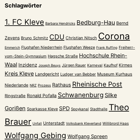
Schlagwörter
1. FC Kleve
Bedburg-Hau
Bernd
Barbara Hendricks
Corona
CDU
Zevens
Christian Nitsch
Bruno Schmitz
Flughafen Niederrhein
Flughafen Weeze
Freiherr-
Emmerich
Frank Ruffing
Hochschule Rhein-
vom-Stein-Gymnasium
Hagsche Straße
Waal
Inzidenz
Kirmes
Jürgen Rauer
Kaufhof
Karneval
Joseph Beuys
Kreis Kleve
Landgericht
Museum Kurhaus
Ludger van Bebber
Rheinische Post
Rathaus
Niederlande
NRZ
Prozess
Schwanenburg
Silke
Ronald Pofalla
Ringstraße
Theo
Gorißen
SPD
Sparkasse Kleve
Spoykanal
Stadthalle
Brauer
Unterstadt
Volksbank Kleverland
Willibrord Haas
Unfall
Wolfgang Gebing
Wolfgang Spreen