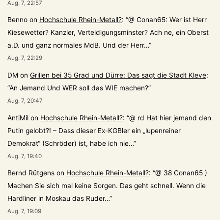
Aug. 7, 22:57
Benno
on
Hochschule Rhein-Metall?
: “
@ Conan65: Wer ist Herr
Kiesewetter? Kanzler, Verteidigungsminster? Ach ne, ein Oberst
a.D. und ganz normales MdB. Und der Herr…
”
Aug. 7, 22:29
DM
on
Grillen bei 35 Grad und Dürre: Das sagt die Stadt Kleve
:
“
An Jemand Und WER soll das WIE machen?
”
Aug. 7, 20:47
AntiMil
on
Hochschule Rhein-Metall?
: “
@ rd Hat hier jemand den
Putin gelobt?! – Dass dieser Ex-KGBler ein „lupenreiner
Demokrat“ (Schröder) ist, habe ich nie…
”
Aug. 7, 19:40
Bernd Rütgens
on
Hochschule Rhein-Metall?
: “
@ 38 Conan65 )
Machen Sie sich mal keine Sorgen. Das geht schnell. Wenn die
Hardliner in Moskau das Ruder…
”
Aug. 7, 19:09