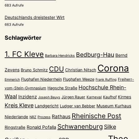
683 Aufrufe
Deutschlands dreistester Wirt
663 Aufrufe
Schlagwörter
1. FC Kleve
Bedburg-Hau
Bernd
Barbara Hendricks
Corona
CDU
Zevens
Christian Nitsch
Bruno Schmitz
Flughafen Niederrhein
Flughafen Weeze
Freiherr-
Emmerich
Frank Ruffing
Hochschule Rhein-
vom-Stein-Gymnasium
Hagsche Straße
Waal
Inzidenz
Kirmes
Jürgen Rauer
Kaufhof
Karneval
Joseph Beuys
Kreis Kleve
Landgericht
Museum Kurhaus
Ludger van Bebber
Rheinische Post
Rathaus
Niederlande
NRZ
Prozess
Schwanenburg
Silke
Ronald Pofalla
Ringstraße
Theo