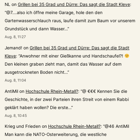
NL
on
Grillen bei 35 Grad und Dürre: Das sagt die Stadt Kleve
:
“
@7….also ich öffne meine Garage, hole den den
Gartenwasserschlauch raus, laufe damit zum Baum vor unserem
Grundstück und dann Wasser…
”
Aug. 8, 11:27
Jemand!
on
Grillen bei 35 Grad und Dürre: Das sagt die Stadt
Kleve
: “
Anwohner mit einer Gießkanne und Handschaufel?!
Den kleinen graben zieht man, damit das Wasser auf dem
ausgetrockneten Boden nicht…
”
Aug. 8, 11:04
AntiMil
on
Hochschule Rhein-Metall?
: “
@ €€€ Kennen Sie die
Geschichte, in der zwei Parteien ihren Streit von einem Rabbi
geklärt haben wollen? Die erste…
”
Aug. 8, 10:45
Krieg und Frieden
on
Hochschule Rhein-Metall?
: “
@46 AntiMil
Man kann die NATO-Osterweiterung, die westliche