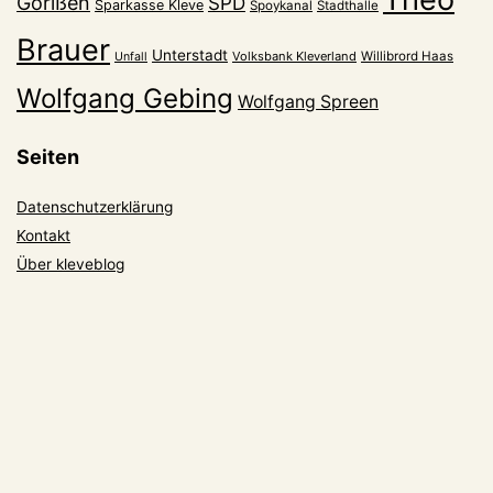
Gorißen
SPD
Sparkasse Kleve
Spoykanal
Stadthalle
Brauer
Unterstadt
Volksbank Kleverland
Willibrord Haas
Unfall
Wolfgang Gebing
Wolfgang Spreen
Seiten
Datenschutzerklärung
Kontakt
Über kleveblog