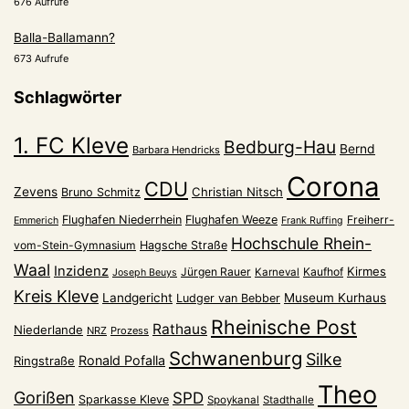
676 Aufrufe
Balla-Ballamann?
673 Aufrufe
Schlagwörter
1. FC Kleve
Bedburg-Hau
Bernd
Barbara Hendricks
Corona
CDU
Zevens
Christian Nitsch
Bruno Schmitz
Flughafen Niederrhein
Flughafen Weeze
Freiherr-
Emmerich
Frank Ruffing
Hochschule Rhein-
vom-Stein-Gymnasium
Hagsche Straße
Waal
Inzidenz
Kirmes
Jürgen Rauer
Kaufhof
Karneval
Joseph Beuys
Kreis Kleve
Landgericht
Museum Kurhaus
Ludger van Bebber
Rheinische Post
Rathaus
Niederlande
NRZ
Prozess
Schwanenburg
Silke
Ronald Pofalla
Ringstraße
Theo
Gorißen
SPD
Sparkasse Kleve
Spoykanal
Stadthalle