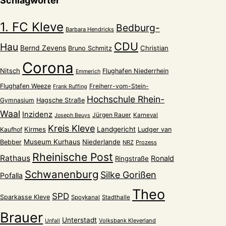
Schlagwörter
1. FC Kleve
Bedburg-
Barbara Hendricks
CDU
Hau
Bernd Zevens
Christian
Bruno Schmitz
Corona
Nitsch
Flughafen Niederrhein
Emmerich
Flughafen Weeze
Freiherr-vom-Stein-
Frank Ruffing
Hochschule Rhein-
Gymnasium
Hagsche Straße
Waal
Inzidenz
Jürgen Rauer
Karneval
Joseph Beuys
Kreis Kleve
Kirmes
Landgericht
Kaufhof
Ludger van
Museum Kurhaus
Niederlande
Bebber
NRZ
Prozess
Rheinische Post
Rathaus
Ronald
Ringstraße
Schwanenburg
Silke Gorißen
Pofalla
Theo
SPD
Sparkasse Kleve
Spoykanal
Stadthalle
Brauer
Unterstadt
Volksbank Kleverland
Unfall