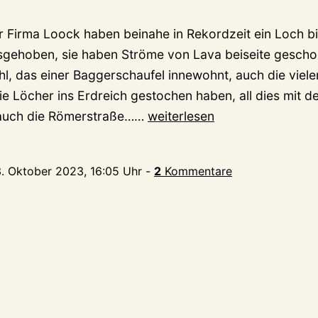
er Firma Loock haben beinahe in Rekordzeit ein Loch b
sgehoben, sie haben Ströme von Lava beiseite gesch
hl, das einer Baggerschaufel innewohnt, auch die viele
die Löcher ins Erdreich gestochen haben, all dies mit 
Wenigstens
, auch die Römerstraße……
weiterlesen
ein
Loch
3. Oktober 2023, 16:05 Uhr
-
2
Kommentare
ist
zu,
aber
in
der
Spyckstraße…