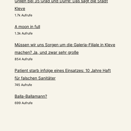
Grillen bei 35 Grad und Dürre: Das sagt die Stadt
Kleve
1.7k Aufrufe
A moon in full
1.3k Aufrufe
Müssen wir uns Sorgen um die Galeria-Filiale in Kleve
machen? Ja, und zwar sehr große
854 Aufrufe
Patient starb infolge eines Einsatzes: 10 Jahre Haft
für falschen Sanitäter
745 Aufrufe
Balla-Ballamann?
699 Aufrufe