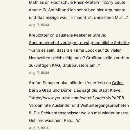
Mathias
on
Hochschule Rhein-Metall?
: “
Sorry Leute,
aber z. B. AntiMil und ich schreiben hier Argumente
und das einzige was ihr macht ist, denselben Müll,…
”
Aug. 7, 15:34
Kreuzotter
on
Baustelle Keekener Straße:
Supermarktchef verärgert, erwägt rechtliche Schritte
:
“
Kann es sein, dass die Firma Loock auf zu vielen
Hochzeiten gleichzeitig tanzt? Großbaustelle vor dem
zukünftigen KAG, Großbaustelle am…
”
Aug. 7, 15:34
Stefan Schuster aka Inländer (feuerfest)
on
Grillen
bei 35 Grad und Dürre: Das sagt die Stadt Kleve
:
“
https://www.youtube.com/watch?v=gYrNiyPaPP8
Verdammte Ausländer und Weltuntergangspropheten
!!! Die Schluchtenscheisser wollen mal wieder unsere
Gehirne waschen. Pah… /s
”
Aug. 7, 15:14