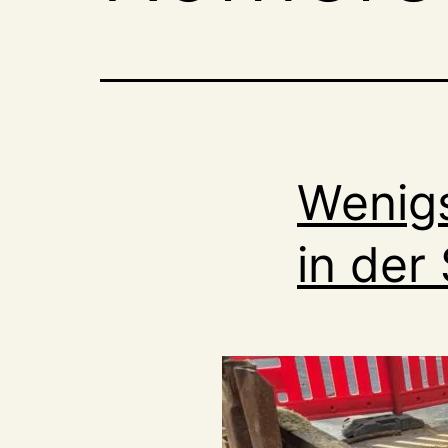
Wenigs
in der