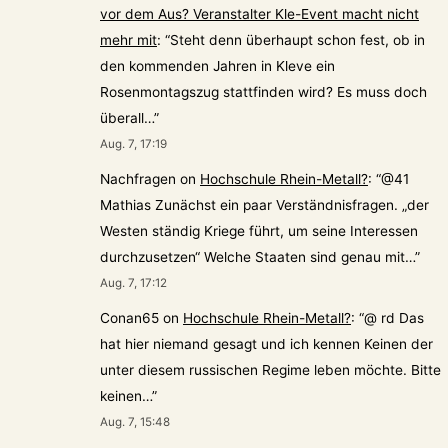
vor dem Aus? Veranstalter Kle-Event macht nicht
mehr mit
: “
Steht denn überhaupt schon fest, ob in
den kommenden Jahren in Kleve ein
Rosenmontagszug stattfinden wird? Es muss doch
überall…
”
Aug. 7, 17:19
Nachfragen
on
Hochschule Rhein-Metall?
: “
@41
Mathias Zunächst ein paar Verständnisfragen. „der
Westen ständig Kriege führt, um seine Interessen
durchzusetzen“ Welche Staaten sind genau mit…
”
Aug. 7, 17:12
Conan65
on
Hochschule Rhein-Metall?
: “
@ rd Das
hat hier niemand gesagt und ich kennen Keinen der
unter diesem russischen Regime leben möchte. Bitte
keinen…
”
Aug. 7, 15:48