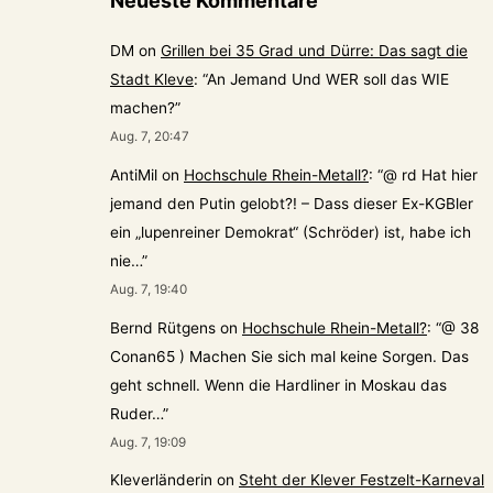
Neueste Kommentare
DM
on
Grillen bei 35 Grad und Dürre: Das sagt die
Stadt Kleve
: “
An Jemand Und WER soll das WIE
machen?
”
Aug. 7, 20:47
AntiMil
on
Hochschule Rhein-Metall?
: “
@ rd Hat hier
jemand den Putin gelobt?! – Dass dieser Ex-KGBler
ein „lupenreiner Demokrat“ (Schröder) ist, habe ich
nie…
”
Aug. 7, 19:40
Bernd Rütgens
on
Hochschule Rhein-Metall?
: “
@ 38
Conan65 ) Machen Sie sich mal keine Sorgen. Das
geht schnell. Wenn die Hardliner in Moskau das
Ruder…
”
Aug. 7, 19:09
Kleverländerin
on
Steht der Klever Festzelt-Karneval