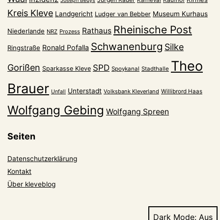
Karneval
Joseph Beuys
Kreis Kleve
Landgericht
Museum Kurhaus
Ludger van Bebber
Rheinische Post
Rathaus
Niederlande
NRZ
Prozess
Schwanenburg
Silke
Ronald Pofalla
Ringstraße
Theo
Gorißen
SPD
Sparkasse Kleve
Spoykanal
Stadthalle
Brauer
Unterstadt
Volksbank Kleverland
Willibrord Haas
Unfall
Wolfgang Gebing
Wolfgang Spreen
Seiten
Datenschutzerklärung
Kontakt
Über kleveblog
Dark Mode: