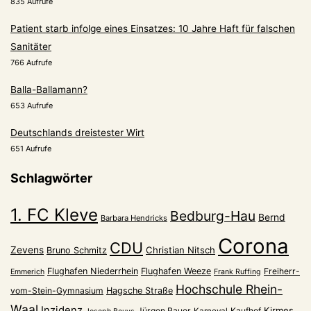
835 Aufrufe
Patient starb infolge eines Einsatzes: 10 Jahre Haft für falschen
Sanitäter
766 Aufrufe
Balla-Ballamann?
653 Aufrufe
Deutschlands dreistester Wirt
651 Aufrufe
Schlagwörter
1. FC Kleve
Bedburg-Hau
Bernd
Barbara Hendricks
Corona
CDU
Zevens
Christian Nitsch
Bruno Schmitz
Flughafen Niederrhein
Flughafen Weeze
Freiherr-
Emmerich
Frank Ruffing
Hochschule Rhein-
vom-Stein-Gymnasium
Hagsche Straße
Waal
Inzidenz
Kirmes
Jürgen Rauer
Kaufhof