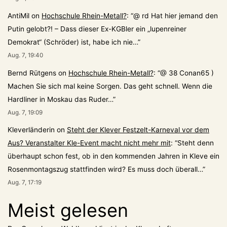
AntiMil
on
Hochschule Rhein-Metall?
: “
@ rd Hat hier jemand den
Putin gelobt?! – Dass dieser Ex-KGBler ein „lupenreiner
Demokrat“ (Schröder) ist, habe ich nie…
”
Aug. 7, 19:40
Bernd Rütgens
on
Hochschule Rhein-Metall?
: “
@ 38 Conan65 )
Machen Sie sich mal keine Sorgen. Das geht schnell. Wenn die
Hardliner in Moskau das Ruder…
”
Aug. 7, 19:09
Kleverländerin
on
Steht der Klever Festzelt-Karneval vor dem
Aus? Veranstalter Kle-Event macht nicht mehr mit
: “
Steht denn
überhaupt schon fest, ob in den kommenden Jahren in Kleve ein
Rosenmontagszug stattfinden wird? Es muss doch überall…
”
Aug. 7, 17:19
Meist gelesen