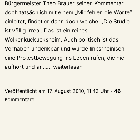
Bürgermeister Theo Brauer seinen Kommentar
doch tatsächlich mit einem „Mir fehlen die Worte“
einleitet, findet er dann doch welche: „Die Studie
ist völlig irreal. Das ist ein reines
Wolkenkuckucksheim. Auch politisch ist das
Vorhaben undenkbar und würde linksrheinisch
eine Protestbewegung ins Leben rufen, die nie
Irreal.
aufhört und an……
weiterlesen
Wolkenkuckucksheim.
Protest.
Veröffentlicht am
17. August 2010, 11:43 Uhr
-
46
Utopie.
Kommentare
Hinrissig.
Unverschämtheit