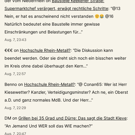
der vom Niederrhein
on
Baustelle Keekener Straße:
Supermarktchef verärgert, erwägt rechtliche Schritte
: “
@13
Nein, er hat es anscheinend nicht verstanden
@16
Natürlich bedeutet eine Baustelle immer gewisse
Einschränkungen und Belastungen für…
”
Aug. 7, 23:43
€€€
on
Hochschule Rhein-Metall?
: “
Die Diskussion kann
beendet werden. Oder sie dreht sich noch ein bisschen weiter
im Kreis ohne dabei überhaupt den Kern…
”
Aug. 7, 22:57
Benno
on
Hochschule Rhein-Metall?
: “
@ Conan65: Wer ist Herr
Kiesewetter? Kanzler, Verteidigungsminster? Ach ne, ein Oberst
a.D. und ganz normales MdB. Und der Herr…
”
Aug. 7, 22:29
DM
on
Grillen bei 35 Grad und Dürre: Das sagt die Stadt Kleve
:
“
An Jemand Und WER soll das WIE machen?
”
Aug. 7, 20:47